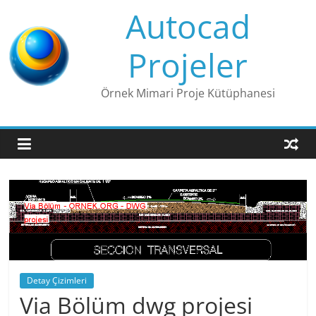
Skip
Autocad
to
content
Projeler
Örnek Mimari Proje Kütüphanesi
Detay Çizimleri
Via Bölüm dwg projesi