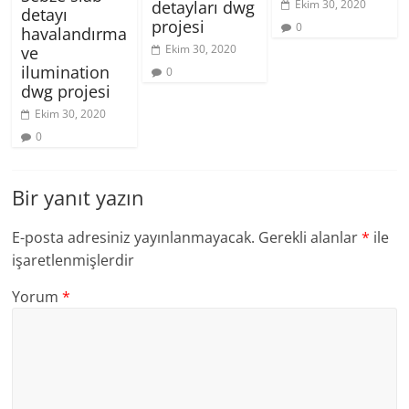
Ekim 30, 2020
detayları dwg
detayı
projesi
0
havalandırma
Ekim 30, 2020
ve
ilumination
0
dwg projesi
Ekim 30, 2020
0
Bir yanıt yazın
E-posta adresiniz yayınlanmayacak.
Gerekli alanlar
*
ile
işaretlenmişlerdir
Yorum
*