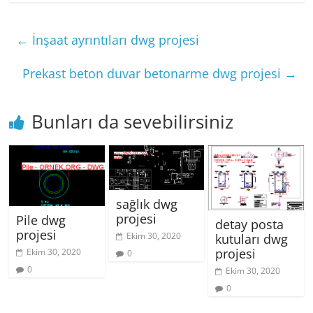
←
İnşaat ayrıntıları dwg projesi
Prekast beton duvar betonarme dwg projesi
→
Bunları da sevebilirsiniz
sağlık dwg
projesi
Pile dwg
detay posta
projesi
Ekim 30, 2020
kutuları dwg
projesi
Ekim 30, 2020
0
0
Ekim 30, 2020
0