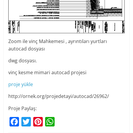
Zoom ile vinç Mahkemesi , ayrıntıları yurtları
autocad dosyası
dwg dosyası.
vinç kesme mimari autocad projesi
proje yükle
http://ornek.org/projedetayi/autocad/26962/
Proje Paylaş:
F
T
Pi
W
a
w
nt
h