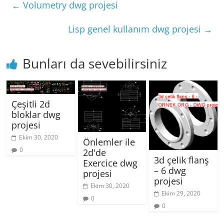
←
Volumetry dwg projesi
Lisp genel kullanım dwg projesi
→
Bunları da sevebilirsiniz
Çeşitli 2d
bloklar dwg
projesi
Ekim 30, 2020
Önlemler ile
0
2d'de
3d çelik flanş
Exercice dwg
– 6 dwg
projesi
projesi
Ekim 30, 2020
Ekim 29, 2020
0
0