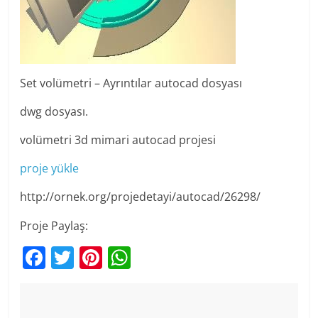
Set volümetri – Ayrıntılar autocad dosyası
dwg dosyası.
volümetri 3d mimari autocad projesi
proje yükle
http://ornek.org/projedetayi/autocad/26298/
Proje Paylaş:
F
T
Pi
W
a
w
nt
h
c
itt
er
at