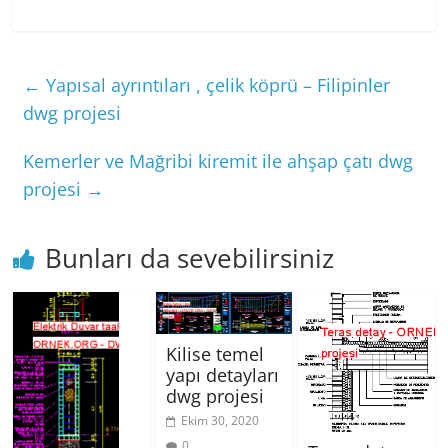
←
Yapısal ayrıntıları , çelik köprü – Filipinler
dwg projesi
Kemerler ve Mağribi kiremit ile ahşap çatı dwg
projesi
→
Bunları da sevebilirsiniz
Kilise temel
yapı detayları
dwg projesi
Ekim 30, 2020
0