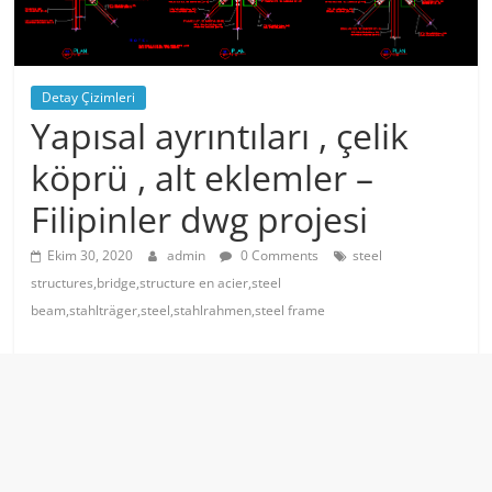
Detay Çizimleri
Yapısal ayrıntıları , çelik
köprü , alt eklemler –
Filipinler dwg projesi
Ekim 30, 2020
admin
0 Comments
steel
structures,bridge,structure en acier,steel
beam,stahlträger,steel,stahlrahmen,steel frame