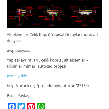
Alt eklemler Çelik Köprü Yapısal Detayları autocad
dosyası
dwg dosyası.
Yapısal ayrıntıları , çelik köprü , alt eklemler –
Filipinler mimari autocad projesi
proje yükle
http://ornek.org/projedetayi/autocad/27154/
Proje Paylaş:
F
T
Pi
W