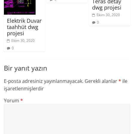
Teras detay
dwg projesi
Ekim 30, 2020
Elektrik Duvar
0
taahhüt dwg
projesi
Ekim 30, 2020
0
Bir yanıt yazın
E-posta adresiniz yayınlanmayacak.
Gerekli alanlar
*
ile
işaretlenmişlerdir
Yorum
*