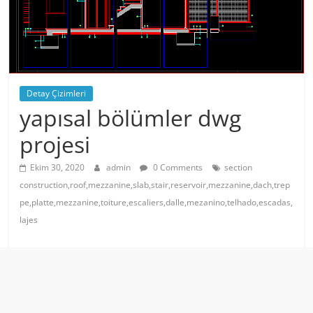
Detay Çizimleri
yapısal bölümler dwg
projesi
Ekim 30, 2020
admin
0 Comments
section
construction,roof,mezzanine,slab,stair,reservoir,mezzanine,dach,trep
pe,platte,mezzanine,toiture,escaliers,dalle,mezanino,telhado,escadas,
lajes