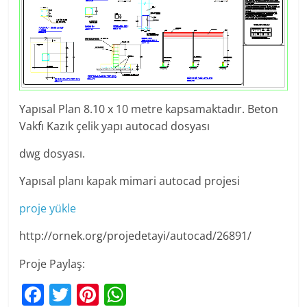
Yapısal Plan 8.10 x 10 metre kapsamaktadır. Beton
Vakfı Kazık çelik yapı autocad dosyası
dwg dosyası.
Yapısal planı kapak mimari autocad projesi
proje yükle
http://ornek.org/projedetayi/autocad/26891/
Proje Paylaş:
F
T
Pi
W