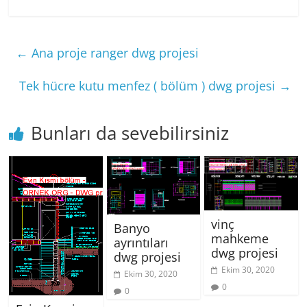
←
Ana proje ranger dwg projesi
Tek hücre kutu menfez ( bölüm ) dwg projesi
→
Bunları da sevebilirsiniz
vinç
Banyo
mahkeme
ayrıntıları
dwg projesi
dwg projesi
Ekim 30, 2020
Ekim 30, 2020
0
0