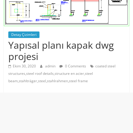
Detay Çizimleri
Yapısal planı kapak dwg
projesi
Ekim 30, 2020
admin
0 Comments
coated steel
structures,steel roof details,structure en acier,steel
beam,stahlträger,steel,stahlrahmen,steel frame