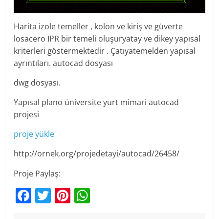
Harita izole temeller , kolon ve kiriş ve güverte
losacero IPR bir temeli oluşuryatay ve dikey yapısal
kriterleri göstermektedir . Çatıyatemelden yapısal
ayrıntıları. autocad dosyası
dwg dosyası.
Yapısal plano üniversite yurt mimari autocad
projesi
proje yükle
http://ornek.org/projedetayi/autocad/26458/
Proje Paylaş:
F
T
Pi
W
a
w
nt
h