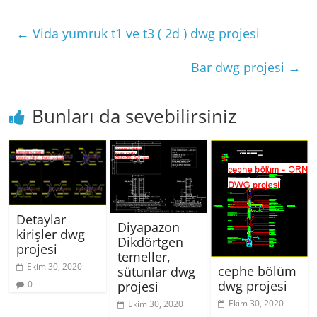
←
Vida yumruk t1 ve t3 ( 2d ) dwg projesi
Bar dwg projesi
→
Bunları da sevebilirsiniz
Detaylar
Diyapazon
kirişler dwg
Dikdörtgen
projesi
temeller,
Ekim 30, 2020
cephe bölüm
sütunlar dwg
dwg projesi
0
projesi
Ekim 30, 2020
Ekim 30, 2020