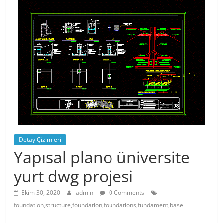
Detay Çizimleri
Yapısal plano üniversite
yurt dwg projesi
Ekim 30, 2020
admin
0 Comments
foundation,structure,foundation,foundations,fundament,base