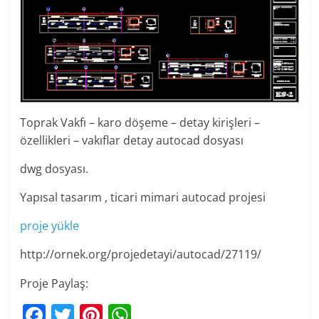
Toprak Vakfı – karo döşeme – detay kirişleri –
özellikleri – vakıflar detay autocad dosyası
dwg dosyası.
Yapısal tasarım , ticari mimari autocad projesi
proje yükle
http://ornek.org/projedetayi/autocad/27119/
Proje Paylaş:
F
T
Pi
W