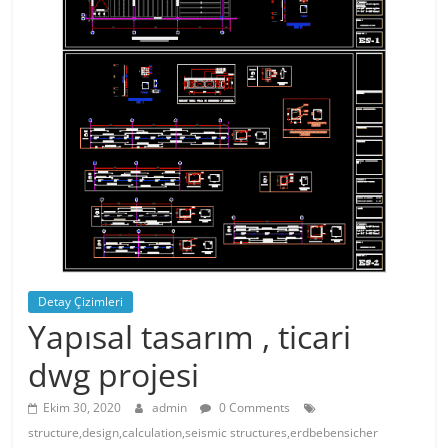
Detay Çizimleri
Yapısal tasarım , ticari
dwg projesi
Ekim 30, 2020
admin
0 Comments
structure,design,calculation,seismic structures,erdbebensicher