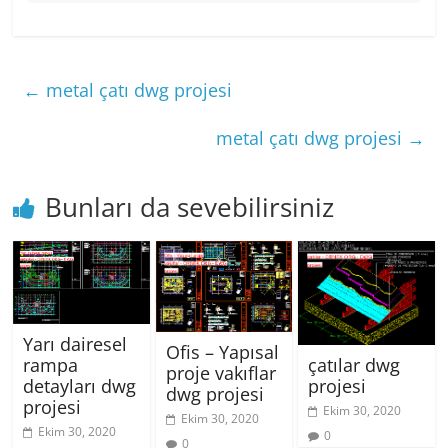
←
metal çatı dwg projesi
metal çatı dwg projesi
→
Bunları da sevebilirsiniz
Yarı dairesel
Ofis – Yapısal
rampa
çatılar dwg
proje vakıflar
detayları dwg
projesi
dwg projesi
projesi
Ekim 30, 2020
Ekim 30, 2020
Ekim 30, 2020
0
0