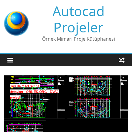
Skip
Autocad
to
content
Projeler
Örnek Mimari Proje Kütüphanesi