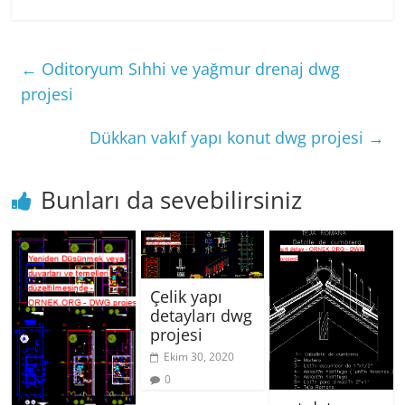
←
Oditoryum Sıhhi ve yağmur drenaj dwg
projesi
Dükkan vakıf yapı konut dwg projesi
→
Bunları da sevebilirsiniz
Çelik yapı
detayları dwg
projesi
Ekim 30, 2020
0