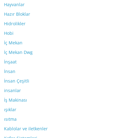
Hayvanlar
Hazır Bloklar
Hidrolikler
Hobi
İç Mekan
İç Mekan Dwg
İnşaat
İnsan
İnsan Çeşitli
insanlar
İş Makinası
ışıklar
ısıtma
Kablolar ve iletkenler