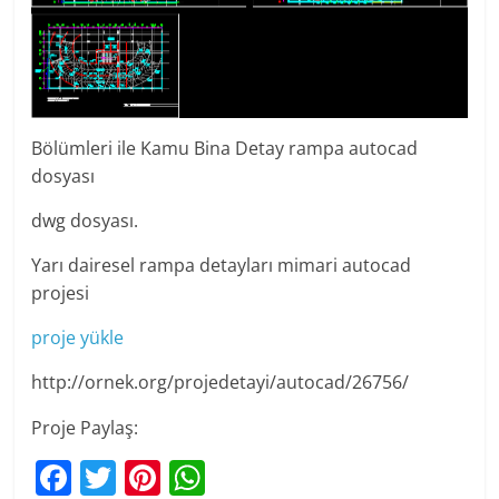
Bölümleri ile Kamu Bina Detay rampa autocad
dosyası
dwg dosyası.
Yarı dairesel rampa detayları mimari autocad
projesi
proje yükle
http://ornek.org/projedetayi/autocad/26756/
Proje Paylaş:
F
T
Pi
W