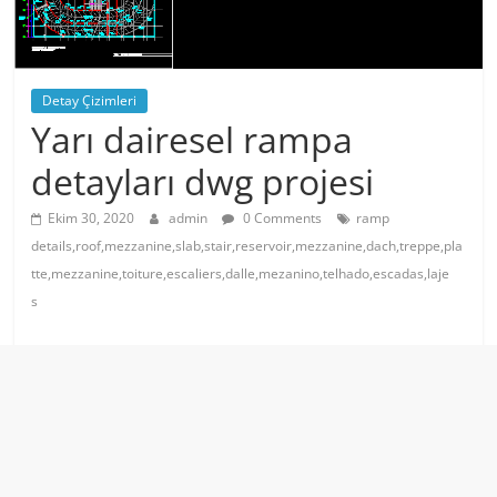
Detay Çizimleri
Yarı dairesel rampa
detayları dwg projesi
Ekim 30, 2020
admin
0 Comments
ramp
details,roof,mezzanine,slab,stair,reservoir,mezzanine,dach,treppe,pla
tte,mezzanine,toiture,escaliers,dalle,mezanino,telhado,escadas,laje
s