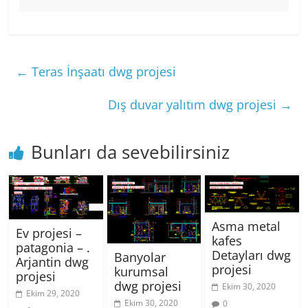
←
Teras İnşaatı dwg projesi
Dış duvar yalıtım dwg projesi
→
Bunları da sevebilirsiniz
Asma metal
Ev projesi –
kafes
patagonia – .
Detayları dwg
Banyolar
Arjantin dwg
projesi
kurumsal
projesi
dwg projesi
Ekim 30, 2020
Ekim 29, 2020
Ekim 30, 2020
0