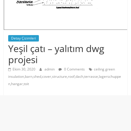
Detay Çizimleri
Yeşil çatı – yalıtım dwg
projesi
Ekim 30, 2020
admin
0 Comments
ceiling green
insulation,barn,shed,cover,structure,roof,dach,terrasse,lagerschuppe
n,hangar,toit