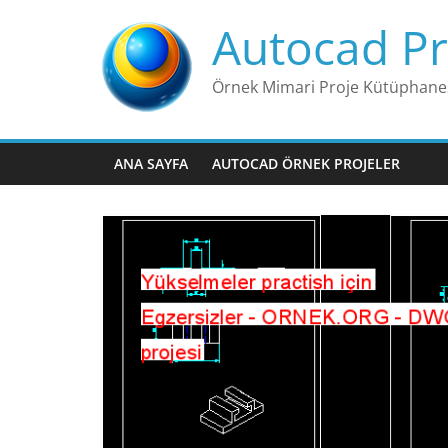
Skip
Autocad Pr
to
content
Örnek Mimari Proje Kütüphane
ANA SAYFA
AUTOCAD ÖRNEK PROJELER