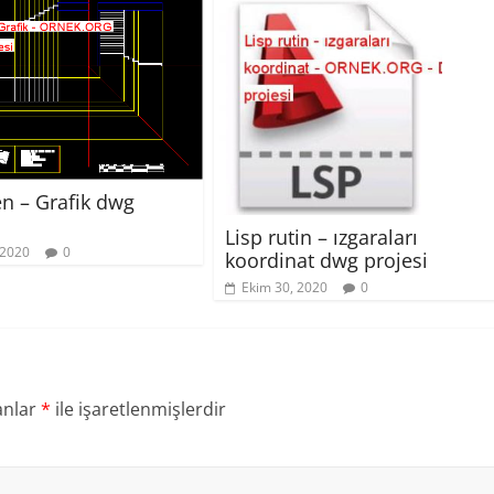
n – Grafik dwg
Lisp rutin – ızgaraları
 2020
0
koordinat dwg projesi
Ekim 30, 2020
0
anlar
*
ile işaretlenmişlerdir