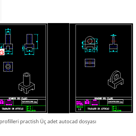
, profilleri practish Üç adet autocad dosyası