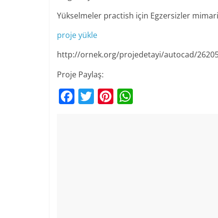
Yükselmeler practish için Egzersizler mimar
proje yükle
http://ornek.org/projedetayi/autocad/2620
Proje Paylaş:
F
T
Pi
W
a
w
nt
h
c
itt
er
at
e
er
e
s
b
st
A
o
p
o
p
k