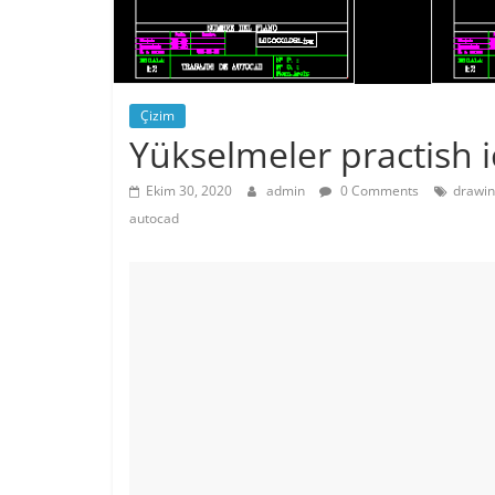
Çizim
Yükselmeler practish i
Ekim 30, 2020
admin
0 Comments
drawin
autocad