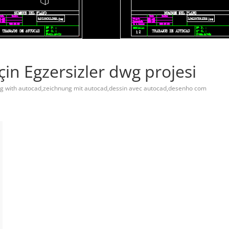
çin Egzersizler dwg projesi
g with autocad,zeichnung mit autocad,dessin avec autocad,desenho com