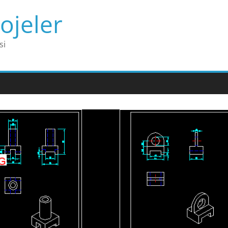
ojeler
si