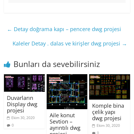
←
Detay doğrama kapı – pencere dwg projesi
Kaleler Detay . dalas ve kirişler dwg projesi
→
Bunları da sevebilirsiniz
Duvarların
Display dwg
Komple bina
projesi
çelik yapı
Aile konut
dwg projesi
Ekim 30, 2020
Sevtion –
0
Ekim 30, 2020
ayrıntılı dwg
0