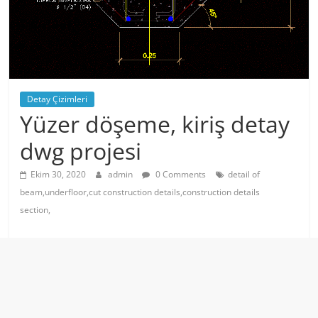
Detay Çizimleri
Yüzer döşeme, kiriş detay
dwg projesi
Ekim 30, 2020
admin
0 Comments
detail of
beam,underfloor,cut construction details,construction details
section,