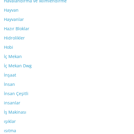
Havalandırma ve İklimlendirme
Hayvan
Hayvanlar
Hazır Bloklar
Hidrolikler
Hobi
İç Mekan
İç Mekan Dwg
İnşaat
İnsan
İnsan Çeşitli
insanlar
İş Makinası
ışıklar
ısıtma