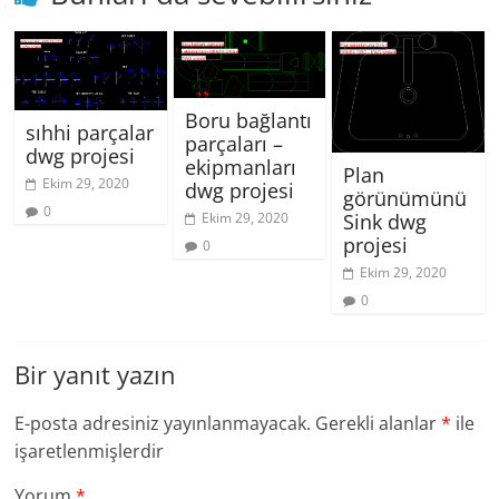
Boru bağlantı
sıhhi parçalar
parçaları –
dwg projesi
ekipmanları
Plan
Ekim 29, 2020
dwg projesi
görünümünü
0
Sink dwg
Ekim 29, 2020
projesi
0
Ekim 29, 2020
0
Bir yanıt yazın
E-posta adresiniz yayınlanmayacak.
Gerekli alanlar
*
ile
işaretlenmişlerdir
Yorum
*