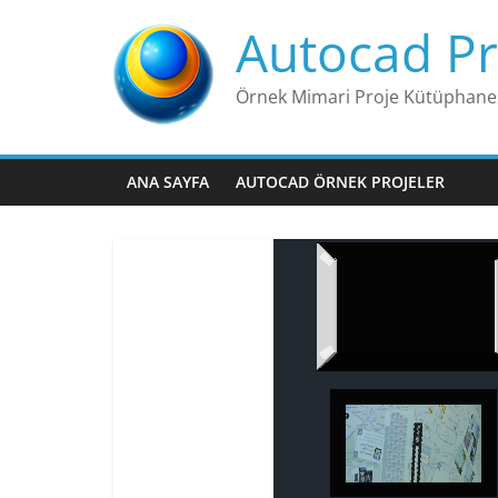
Skip
Autocad Pr
to
content
Örnek Mimari Proje Kütüphane
ANA SAYFA
AUTOCAD ÖRNEK PROJELER