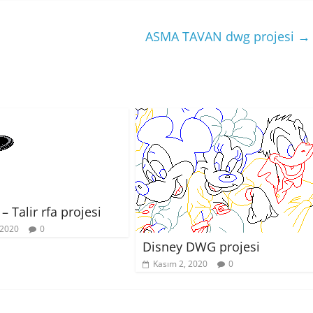
ASMA TAVAN dwg projesi
→
– Talir rfa projesi
 2020
0
Disney DWG projesi
Kasım 2, 2020
0