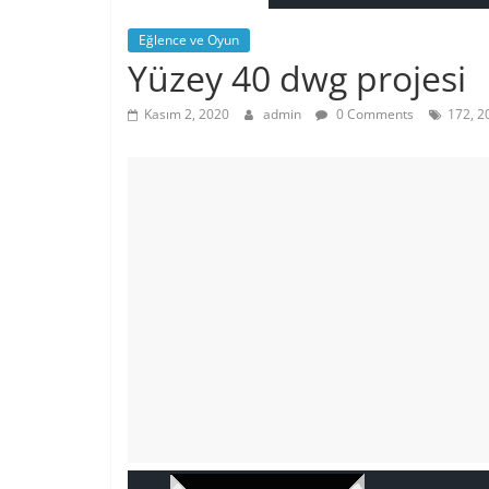
Eğlence ve Oyun
Yüzey 40 dwg projesi
Kasım 2, 2020
admin
0 Comments
172, 2