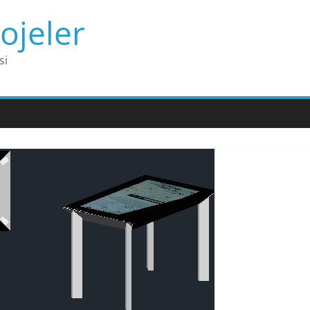
ojeler
si