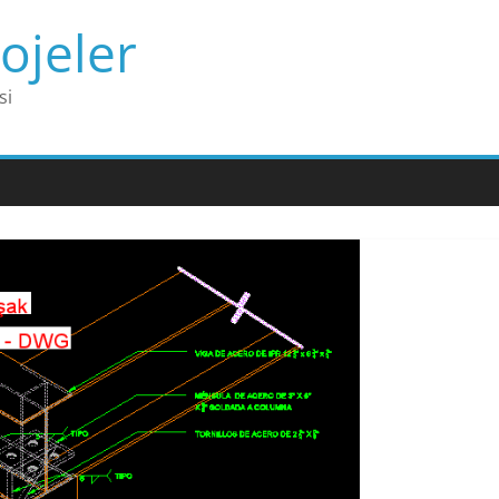
ojeler
si