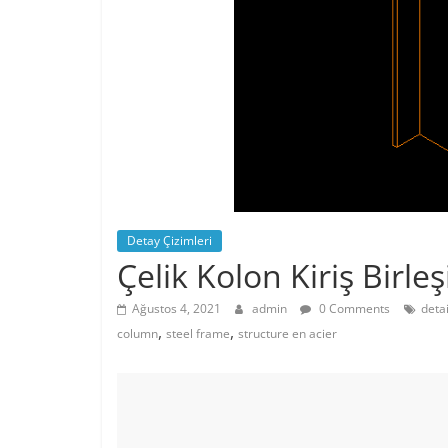
Detay Çizimleri
Çelik Kolon Kiriş Birl
Ağustos 4, 2021
admin
0 Comments
deta
,
,
column
steel frame
structure en acier