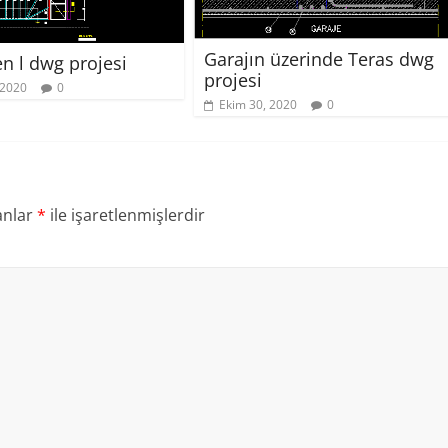
Garajın üzerinde Teras dwg
n l dwg projesi
projesi
 2020
0
Ekim 30, 2020
0
anlar
*
ile işaretlenmişlerdir