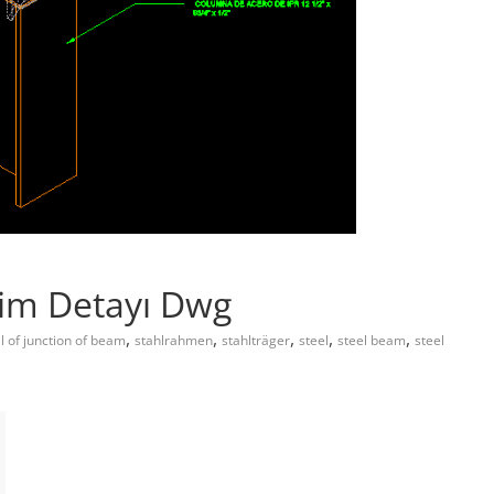
eşim Detayı Dwg
,
,
,
,
,
il of junction of beam
stahlrahmen
stahlträger
steel
steel beam
steel