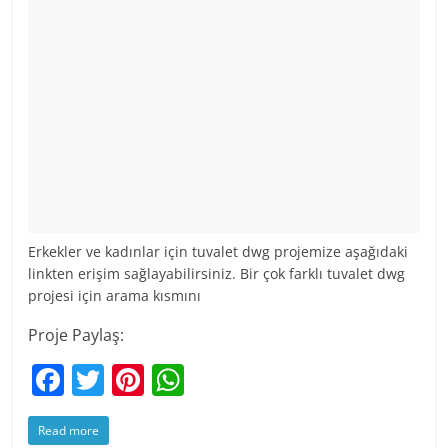
Erkekler ve kadınlar için tuvalet dwg projemize aşağıdaki
linkten erişim sağlayabilirsiniz. Bir çok farklı tuvalet dwg
projesi için arama kısmını
Proje Paylaş:
F
T
Pi
W
a
w
nt
h
Read more
c
itt
er
at