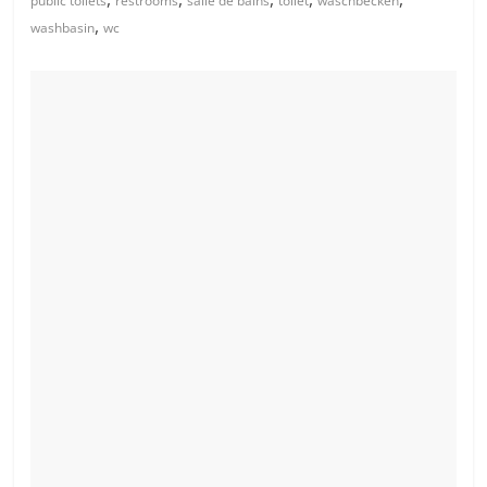
public toilets
restrooms
salle de bains
toilet
waschbecken
,
washbasin
wc