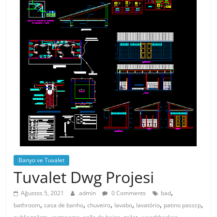
Banyo ve Tuvalet
Tuvalet Dwg Projesi
,
Ağustos 5, 2021
admin
0 Comments
bad
,
,
,
,
,
,
bathroom
casa de banho
chuveiro
lavabo
lavatório
patino passcp
,
,
,
,
,