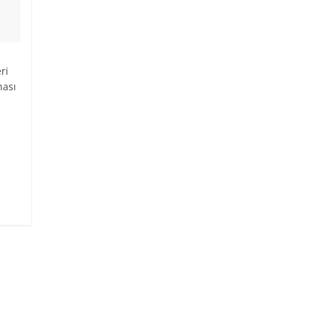
ri
hası