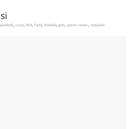
si
,
,
,
,
,
,
,
quetball
court
feld
Field
football
golf
sports center
voleyball