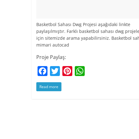
Basketbol Sahası Dwg Projesi aşağıdaki linkte
paylaşılmıştır. Farklı basketbol sahası dwg projele
için sitemizde arama yapabilirsiniz. Basketbol sa
mimari autocad
Proje Paylaş:
F
T
Pi
W
a
w
nt
h
Read more
c
itt
er
at
e
er
e
s
b
st
A
o
p
o
p