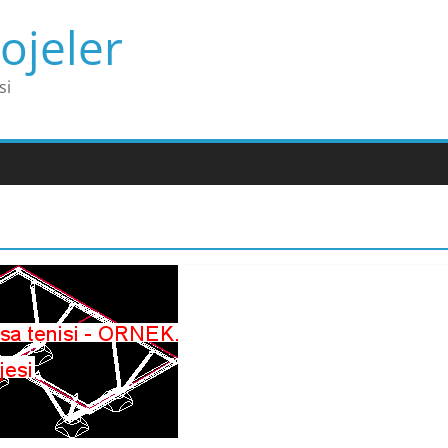
ojeler
si