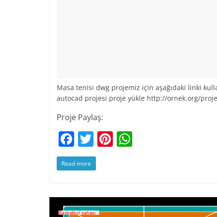
Masa tenisi dwg projemiz için aşağıdaki linki kul
autocad projesi proje yükle http://ornek.org/pro
Proje Paylaş:
F
T
Pi
W
a
w
nt
h
Read more
c
itt
er
at
e
er
e
s
b
st
A
o
p