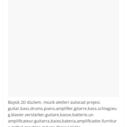
Büyük 2D düzlem. müzik aletleri autocad projesi.
guitar,bass,drums,piano,amplifier,gitarre,bass,schlagzeu
g,klavier,verstärker,guitare,basse,batterie,un
amplificateur,guitarra,baixo,bateria,amplificador,furnitur