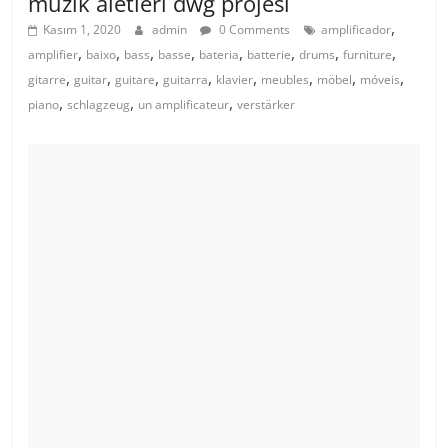
müzik aletleri dwg projesi
,
Kasım 1, 2020
admin
0 Comments
amplificador
,
,
,
,
,
,
,
,
amplifier
baixo
bass
basse
bateria
batterie
drums
furniture
,
,
,
,
,
,
,
,
gitarre
guitar
guitare
guitarra
klavier
meubles
möbel
móveis
,
,
,
piano
schlagzeug
un amplificateur
verstärker