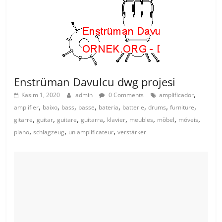
b
st
A
o
p
o
p
k
Enstrüman Davulcu dwg projesi
,
Kasım 1, 2020
admin
0 Comments
amplificador
,
,
,
,
,
,
,
,
amplifier
baixo
bass
basse
bateria
batterie
drums
furniture
,
,
,
,
,
,
,
,
gitarre
guitar
guitare
guitarra
klavier
meubles
möbel
móveis
,
,
,
piano
schlagzeug
un amplificateur
verstärker