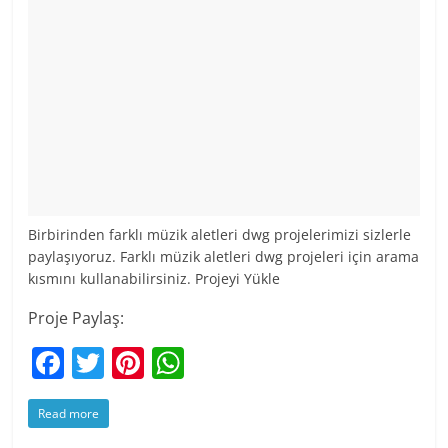
Birbirinden farklı müzik aletleri dwg projelerimizi sizlerle
paylaşıyoruz. Farklı müzik aletleri dwg projeleri için arama
kısmını kullanabilirsiniz. Projeyi Yükle
Proje Paylaş:
F
T
Pi
W
a
w
nt
h
Read more
c
itt
er
at