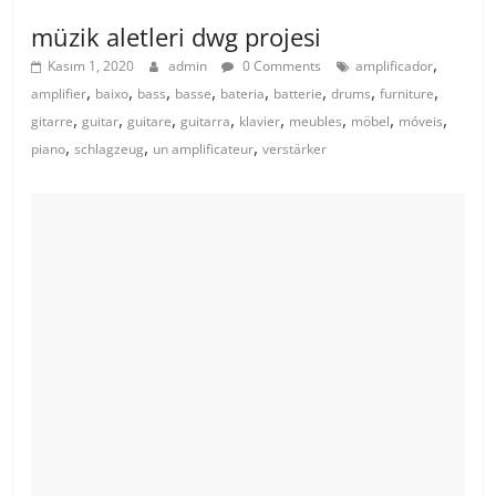
müzik aletleri dwg projesi
,
Kasım 1, 2020
admin
0 Comments
amplificador
,
,
,
,
,
,
,
,
amplifier
baixo
bass
basse
bateria
batterie
drums
furniture
,
,
,
,
,
,
,
,
gitarre
guitar
guitare
guitarra
klavier
meubles
möbel
móveis
,
,
,
piano
schlagzeug
un amplificateur
verstärker