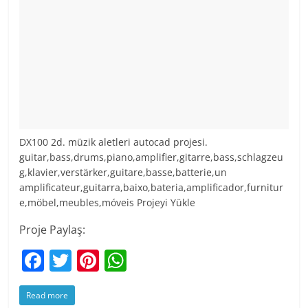
DX100 2d. müzik aletleri autocad projesi.
guitar,bass,drums,piano,amplifier,gitarre,bass,schlagzeu
g,klavier,verstärker,guitare,basse,batterie,un
amplificateur,guitarra,baixo,bateria,amplificador,furnitur
e,möbel,meubles,móveis Projeyi Yükle
Proje Paylaş:
F
T
Pi
W
a
w
nt
h
Read more
c
itt
er
at