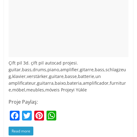
Çift pil 3d. çift ​​pil autocad projesi.
guitar,bass,drums,piano,amplifier,gitarre,bass,schlagzeu
g,klavier,verstärker,guitare,basse,batterie,un
amplificateur,guitarra,baixo,bateria,amplificador,furnitur
e,möbel,meubles,móveis Projeyi Yükle
Proje Paylaş:
F
T
Pi
W
a
w
nt
h
Read more
c
itt
er
at