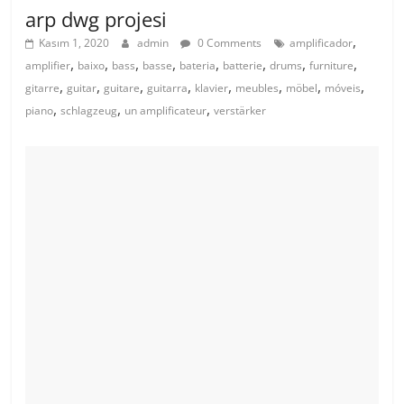
arp dwg projesi
,
Kasım 1, 2020
admin
0 Comments
amplificador
,
,
,
,
,
,
,
,
amplifier
baixo
bass
basse
bateria
batterie
drums
furniture
,
,
,
,
,
,
,
,
gitarre
guitar
guitare
guitarra
klavier
meubles
möbel
móveis
,
,
,
piano
schlagzeug
un amplificateur
verstärker