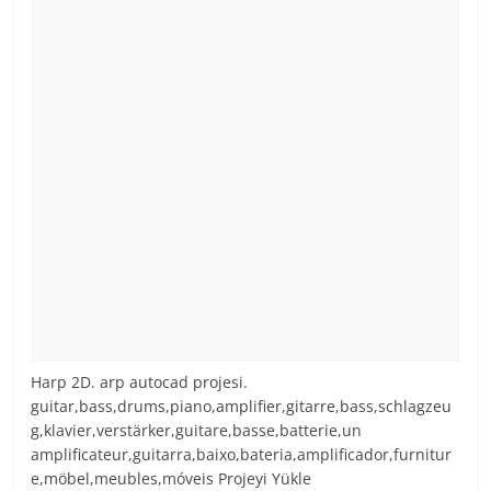
Harp 2D. arp autocad projesi.
guitar,bass,drums,piano,amplifier,gitarre,bass,schlagzeu
g,klavier,verstärker,guitare,basse,batterie,un
amplificateur,guitarra,baixo,bateria,amplificador,furnitur
e,möbel,meubles,móveis Projeyi Yükle