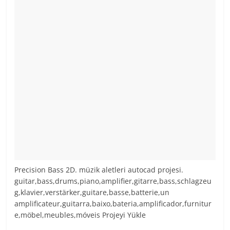
Precision Bass 2D. müzik aletleri autocad projesi.
guitar,bass,drums,piano,amplifier,gitarre,bass,schlagzeu
g,klavier,verstärker,guitare,basse,batterie,un
amplificateur,guitarra,baixo,bateria,amplificador,furnitur
e,möbel,meubles,móveis Projeyi Yükle