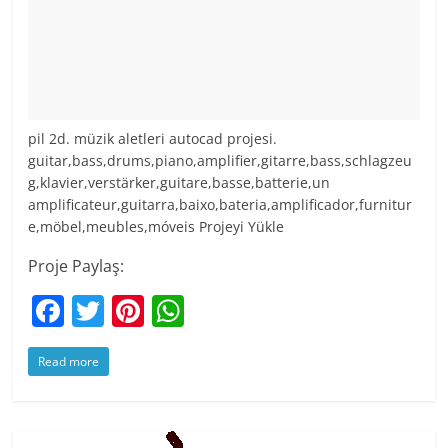
pil 2d. müzik aletleri autocad projesi.
guitar,bass,drums,piano,amplifier,gitarre,bass,schlagzeu
g,klavier,verstärker,guitare,basse,batterie,un
amplificateur,guitarra,baixo,bateria,amplificador,furnitur
e,möbel,meubles,móveis Projeyi Yükle
Proje Paylaş:
F
T
Pi
W
a
w
nt
h
Read more
c
itt
er
at
e
er
e
s
b
st
A