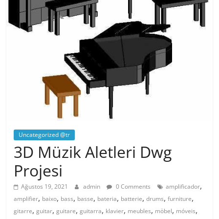
Uncategorized @tr
3D Müzik Aletleri Dwg
Projesi
,
Ağustos 19, 2021
admin
0 Comments
amplificador
,
,
,
,
,
,
,
,
amplifier
baixo
bass
basse
bateria
batterie
drums
furniture
,
,
,
,
,
,
,
,
gitarre
guitar
guitare
guitarra
klavier
meubles
möbel
móveis