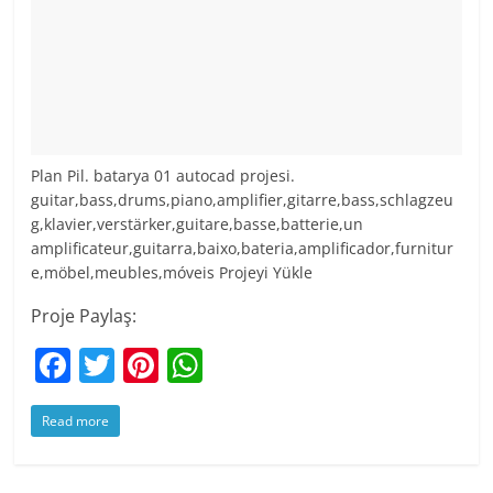
Plan Pil. batarya 01 autocad projesi.
guitar,bass,drums,piano,amplifier,gitarre,bass,schlagzeu
g,klavier,verstärker,guitare,basse,batterie,un
amplificateur,guitarra,baixo,bateria,amplificador,furnitur
e,möbel,meubles,móveis Projeyi Yükle
Proje Paylaş:
F
T
Pi
W
a
w
nt
h
Read more
c
itt
er
at
e
er
e
s