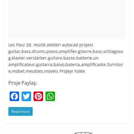
Les Paul 2d. müzik aletleri autocad projesi.
guitar,bass,drums,piano,amplifier,gitarre,bass,schlagzeu
g,klavier,verstärker,guitare,basse,batterie,un
amplificateur,guitarra,baixo,bateria,amplificador,furnitur
e,möbel,meubles,móveis Projeyi Yükle
Proje Paylaş:
F
T
Pi
W
a
w
nt
h
Read more
c
itt
er
at
e
er
e
s