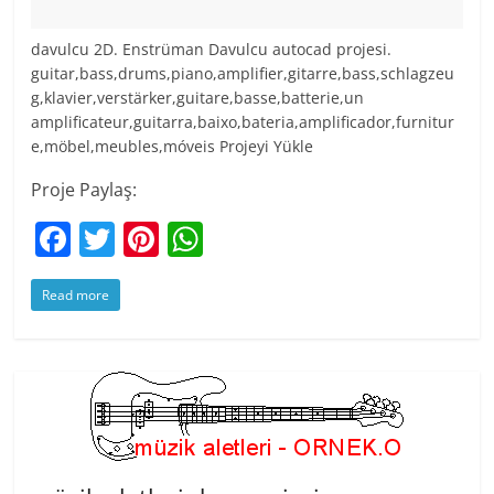
davulcu 2D. Enstrüman Davulcu autocad projesi.
guitar,bass,drums,piano,amplifier,gitarre,bass,schlagzeu
g,klavier,verstärker,guitare,basse,batterie,un
amplificateur,guitarra,baixo,bateria,amplificador,furnitur
e,möbel,meubles,móveis Projeyi Yükle
Proje Paylaş:
F
T
Pi
W
a
w
nt
h
Read more
c
itt
er
at
e
er
e
s
b
st
A
o
p
o
p
k