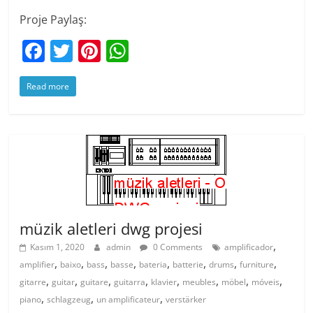
Proje Paylaş:
F
T
Pi
W
a
w
nt
h
Read more
c
itt
er
at
e
er
e
s
b
st
A
o
p
o
p
k
müzik aletleri dwg projesi
,
Kasım 1, 2020
admin
0 Comments
amplificador
,
,
,
,
,
,
,
,
amplifier
baixo
bass
basse
bateria
batterie
drums
furniture
,
,
,
,
,
,
,
,
gitarre
guitar
guitare
guitarra
klavier
meubles
möbel
móveis
,
,
,
piano
schlagzeug
un amplificateur
verstärker