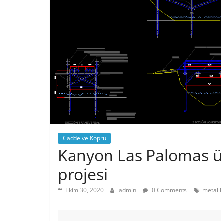
Cadde ve Köprü
Kanyon Las Palomas ü
projesi
Ekim 30, 2020
admin
0 Comments
metal 