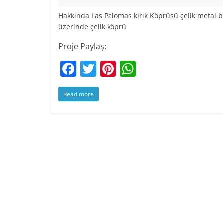
Hakkında Las Palomas kırık Köprüsü çelik metal 
üzerinde çelik köprü
Proje Paylaş:
F
T
Pi
W
a
w
nt
h
Read more
c
itt
er
at
e
er
e
s
b
st
A
o
p
o
p
k