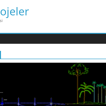
ojeler
si