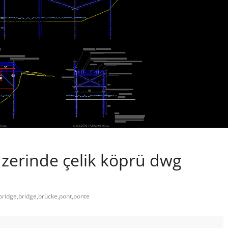
zerinde çelik köprü dwg
bridge,bridge,brücke,pont,ponte