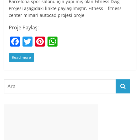
Barcelona spor salonu için yapılmış olan Fitness Dwg
Projesi aşağıdaki linkte paylaşılmıştır. Fitness – fitness
center mimari autocad projesi proje
Proje Paylaş:
F
T
Pi
W
a
w
nt
h
Read more
c
itt
er
at
e
er
e
s
b
st
A
o
p
o
p
k