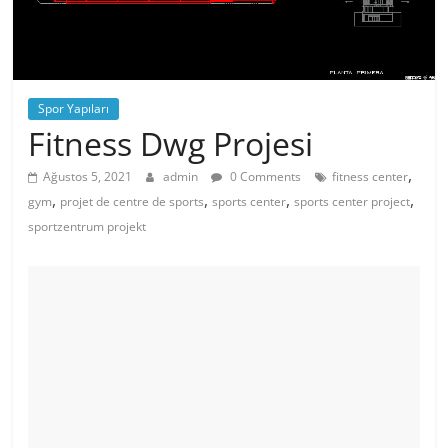
Spor Yapıları
Fitness Dwg Projesi
,
Ağustos 5, 2021
admin
0 Comments
fitness center
,
,
,
,
gym
projet de centre de sports
sports center
sports center project
sportzentrum projekt