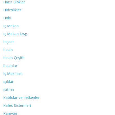
Hazır Bloklar
Hidrolikler
Hobi
İç Mekan
İç Mekan Dwg
İnşaat
İnsan
İnsan Çeşitli
insanlar
İş Makinası
ışıklar
ısıtma
Kablolar ve iletkenler
Kafes Sistemleri
Kamyon