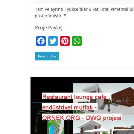
Tam ve ayrıntılı yükseltiler 9 katlı otel Pimentel pl
gösterilmiştir. 5
Proje Paylaş:
F
T
Pi
W
a
w
nt
h
Read more
c
itt
er
at
e
er
e
s
b
st
A
o
p
o
p
k