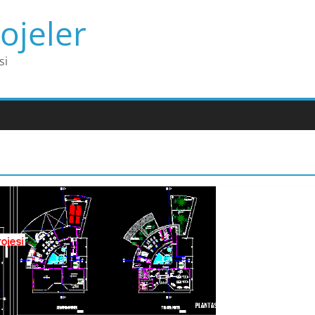
ojeler
si