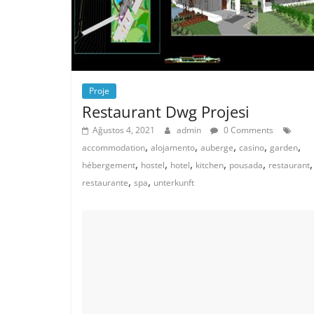
Proje
Restaurant Dwg Projesi
Ağustos 4, 2021
admin
0 Comments
,
,
,
,
,
accommodation
alojamento
auberge
casino
garden
,
,
,
,
,
,
hébergement
hostel
hotel
kitchen
pousada
restaurant
,
,
restaurante
spa
unterkunft