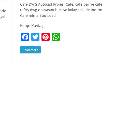
Cafe DWG Autocad Projesi Cafe, cafe bar ve cafe
tefriş dwg dosyasını hızlı ve kolay şekilde indirin.
inde
Cafe mimari autocad
iyel
Proje Paylaş:
F
T
Pi
W
a
w
nt
h
Read more
c
itt
er
at
e
er
e
s
b
st
A
o
p
o
p
k