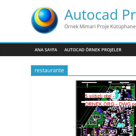
Skip
Autocad Pr
to
content
Örnek Mimari Proje Kütüphane
ANA SAYFA
AUTOCAD ÖRNEK PROJELER
restaurante