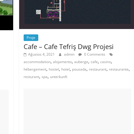
Proje
Cafe – Cafe Tefriş Dwg Projesi
Ağustos 4, 2021
admin
0 Comments
,
,
,
,
,
accommodation
alojamento
auberge
cafe
casino
,
,
,
,
,
,
hébergement
hostel
hotel
pousada
restaurant
restaurante
,
,
resturant
spa
unterkunft