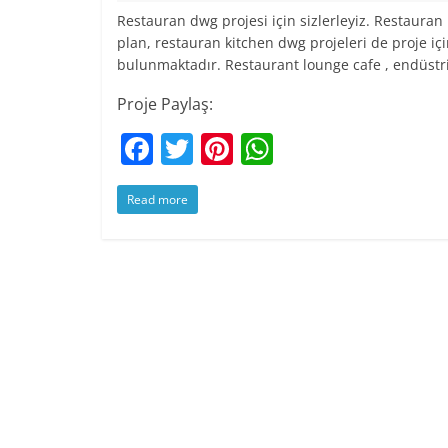
Restauran dwg projesi için sizlerleyiz. Restauran
plan, restauran kitchen dwg projeleri de proje iç
bulunmaktadır. Restaurant lounge cafe , endüstr
Proje Paylaş:
F
T
Pi
W
a
w
nt
h
Read more
c
itt
er
at
e
er
e
s
b
st
A
o
p
o
p
k