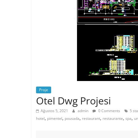
Proje
Otel Dwg Projesi
Ağustos 5, 2021
admin
0 Comments
5 st
,
,
,
,
,
,
hotel
pimentel
pousada
restaurant
restaurante
spa
un