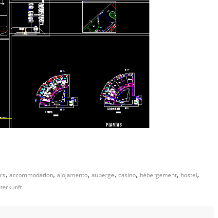
,
,
,
,
,
,
,
ars
accommodation
alojamento
auberge
casino
hébergement
hostel
terkunft