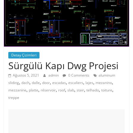
Detay Çizimleri
Sürgülü Kapı Dwg Projesi
Ağustos 5, 2021
admin
0 Comments
aluminum
,
,
,
,
,
,
,
,
sliding
dach
dalle
door
escadas
escaliers
lajes
mezanino
,
,
,
,
,
,
,
,
mezzanine
platte
réservoir
roof
slab
stair
telhado
toiture
treppe