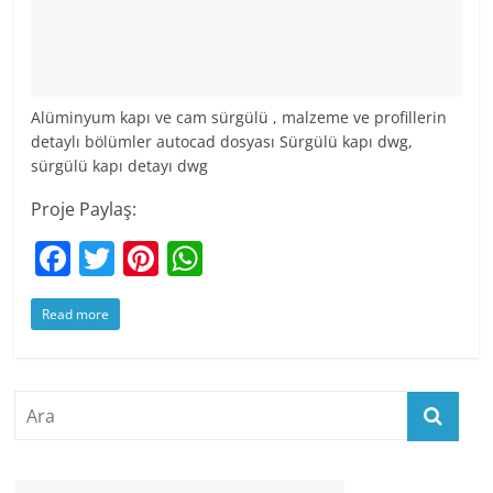
Alüminyum kapı ve cam sürgülü , malzeme ve profillerin
detaylı bölümler autocad dosyası Sürgülü kapı dwg,
sürgülü kapı detayı dwg
Proje Paylaş:
F
T
Pi
W
a
w
nt
h
Read more
c
itt
er
at
e
er
e
s
b
st
A
o
p
o
p