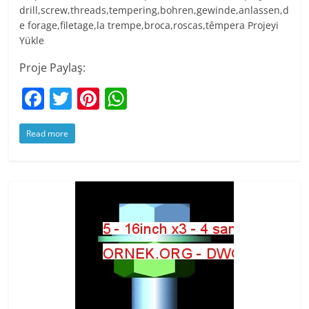
drill,screw,threads,tempering,bohren,gewinde,anlassen,d
e forage,filetage,la trempe,broca,roscas,têmpera Projeyi
Yükle
Proje Paylaş:
F
T
Pi
W
a
w
nt
h
Read more
c
itt
er
at
e
er
e
s
b
st
A
o
p
o
p
k