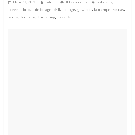
,
Ekim 31, 2020
admin
0 Comments
anlassen
,
,
,
,
,
,
,
,
bohren
broca
de forage
drill
filetage
gewinde
la trempe
roscas
,
,
,
screw
têmpera
tempering
threads