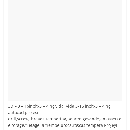
3D – 3 – 16inchx3 – 4inç vida. Vida 3-16 inchx3 – 4inç
autocad projesi.
drill,screw,threads,tempering,bohren,gewinde,anlassen,d
e forage,filetage,la trempe,broca,roscas,têmpera Projeyi