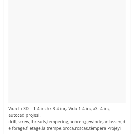
Vida ln 3D – 1-4 inchx 3-4 inç. Vida 1-4 inç x3 -4 inç
autocad projesi.
drill,screw,threads,tempering,bohren,gewinde,anlassen,d
e forage,filetage,la trempe,broca,roscas,têmpera Projeyi