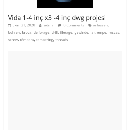
Vida 1-4 inç x3 -4 inç dwg projesi
,
Ekim 31, 2020
admin
0 Comments
anlassen
,
,
,
,
,
,
,
,
bohren
broca
de forage
drill
filetage
gewinde
la trempe
roscas
,
,
,
screw
têmpera
tempering
threads