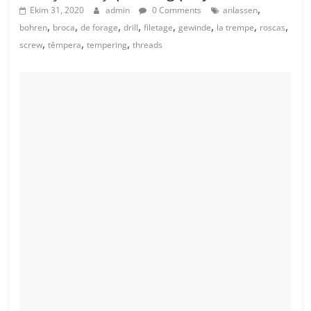
,
Ekim 31, 2020
admin
0 Comments
anlassen
,
,
,
,
,
,
,
,
bohren
broca
de forage
drill
filetage
gewinde
la trempe
roscas
,
,
,
screw
têmpera
tempering
threads