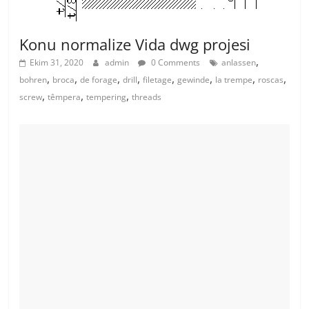
Konu normalize Vida dwg projesi
,
Ekim 31, 2020
admin
0 Comments
anlassen
,
,
,
,
,
,
,
,
bohren
broca
de forage
drill
filetage
gewinde
la trempe
roscas
,
,
,
screw
têmpera
tempering
threads