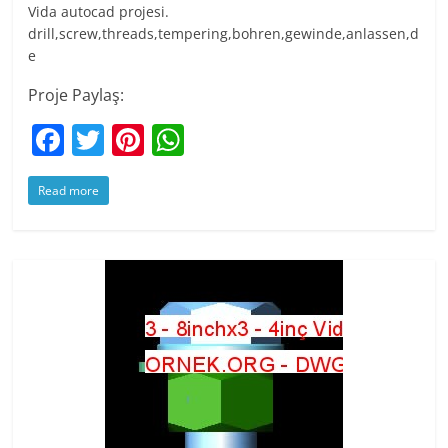
Vida autocad projesi.
drill,screw,threads,tempering,bohren,gewinde,anlassen,d
e
Proje Paylaş:
F
T
Pi
W
a
w
nt
h
Read more
c
itt
er
at
e
er
e
s
b
st
A
o
p
o
p
k