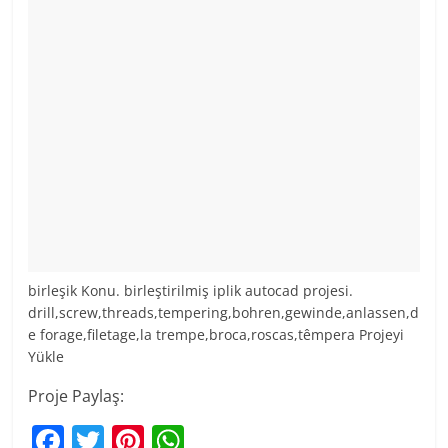
birleşik Konu. birleştirilmiş iplik autocad projesi.
drill,screw,threads,tempering,bohren,gewinde,anlassen,d
e forage,filetage,la trempe,broca,roscas,têmpera Projeyi
Yükle
Proje Paylaş:
F
T
Pi
W