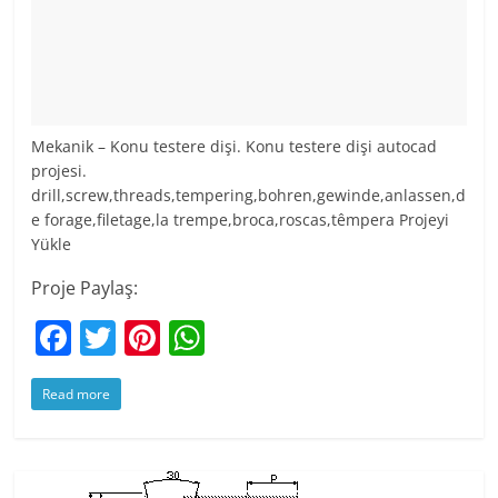
Mekanik – Konu testere dişi. Konu testere dişi autocad
projesi.
drill,screw,threads,tempering,bohren,gewinde,anlassen,d
e forage,filetage,la trempe,broca,roscas,têmpera Projeyi
Yükle
Proje Paylaş:
F
T
Pi
W
a
w
nt
h
Read more
c
itt
er
at
e
er
e
s
b
st
A