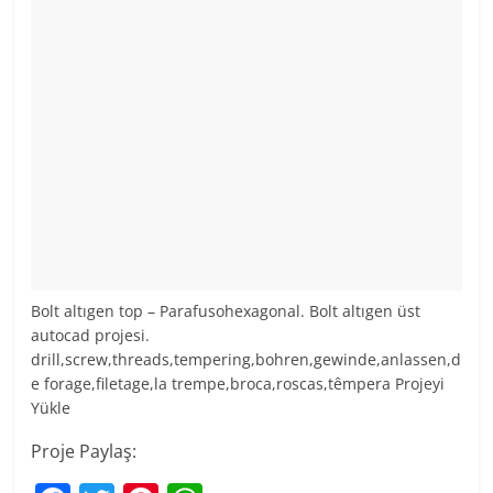
Bolt altıgen top – Parafusohexagonal. Bolt altıgen üst
autocad projesi.
drill,screw,threads,tempering,bohren,gewinde,anlassen,d
e forage,filetage,la trempe,broca,roscas,têmpera Projeyi
Yükle
Proje Paylaş: