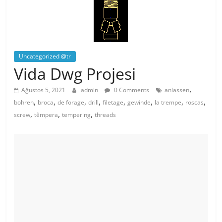
Uncategorized @tr
Vida Dwg Projesi
,
Ağustos 5, 2021
admin
0 Comments
anlassen
,
,
,
,
,
,
,
,
bohren
broca
de forage
drill
filetage
gewinde
la trempe
roscas
,
,
,
screw
têmpera
tempering
threads