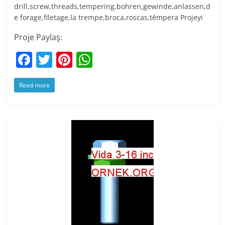
drill,screw,threads,tempering,bohren,gewinde,anlassen,d
e forage,filetage,la trempe,broca,roscas,têmpera Projeyi
Proje Paylaş:
F
T
Pi
W
a
w
nt
h
Read more
c
itt
er
at
e
er
e
s
b
st
A
o
p
o
p
k