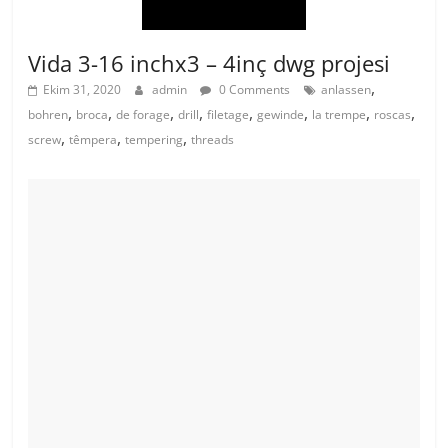
Vida 3-16 inchx3 – 4inç dwg projesi
,
Ekim 31, 2020
admin
0 Comments
anlassen
,
,
,
,
,
,
,
,
bohren
broca
de forage
drill
filetage
gewinde
la trempe
roscas
,
,
,
screw
têmpera
tempering
threads