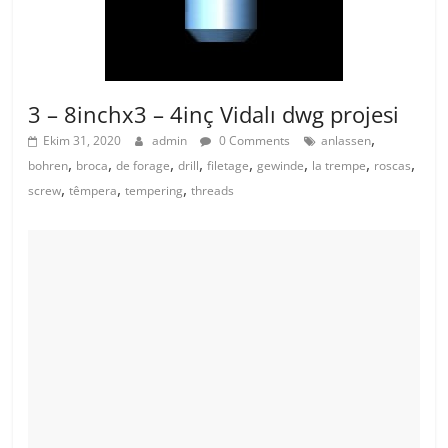
3 – 8inchx3 – 4inç Vidalı dwg projesi
,
Ekim 31, 2020
admin
0 Comments
anlassen
,
,
,
,
,
,
,
,
bohren
broca
de forage
drill
filetage
gewinde
la trempe
roscas
,
,
,
screw
têmpera
tempering
threads