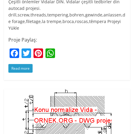
Çeşitli önlemler Vidalar DIN. Vidalar çeşitli tedbirler din
autocad projesi.
drill,screw,threads,tempering,bohren,gewinde,anlassen,d
e forage,filetage,la trempe,broca,roscas,têmpera Projeyi
Yükle
Proje Paylaş:
F
T
Pi
W
a
w
nt
h
Read more
c
itt
er
at
e
er
e
s
b
st
A
o
p
o
p
k