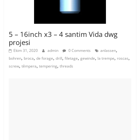
5 – 16inch x3 – 4 santim Vida dwg
projesi
,
Ekim 31, 2020
admin
0 Comments
anlassen
,
,
,
,
,
,
,
,
bohren
broca
de forage
drill
filetage
gewinde
la trempe
roscas
,
,
,
screw
têmpera
tempering
threads