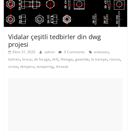
Vidalar çeşitli tedbirler din dwg
projesi
,
Ekim 31, 2020
admin
0 Comments
anlassen
,
,
,
,
,
,
,
,
bohren
broca
de forage
drill
filetage
gewinde
la trempe
roscas
,
,
,
screw
têmpera
tempering
threads