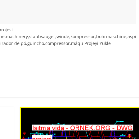
rojesi.
ine,machinery,staubsauger,winde,kompressor,bohrmaschine,aspi
pirador de pó,guincho,compressor,máqu Projeyi Yükle