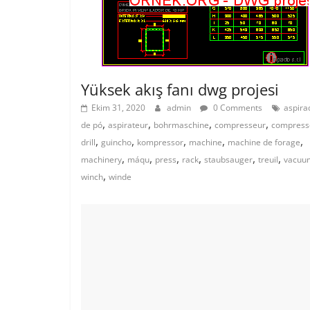
Yüksek akış fanı dwg projesi
Ekim 31, 2020
admin
0 Comments
aspira
,
,
,
,
de pó
aspirateur
bohrmaschine
compresseur
compress
,
,
,
,
,
drill
guincho
kompressor
machine
machine de forage
,
,
,
,
,
,
machinery
máqu
press
rack
staubsauger
treuil
vacuu
,
winch
winde