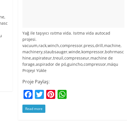
ne,
masc
Yağ ile taşıyıcı ısıtma vida. Isıtma vida autocad
u
projesi.
vacuum,rack,winch,compressor,press,drill,machine,
machinery,staubsauger,winde,kompressor,bohrmasc
hine,aspirateur,treuil,compresseur,machine de
forage,aspirador de pó,guincho,compressor,máqu
Projeyi Yükle
Proje Paylaş:
F
T
Pi
W
a
w
nt
h
Read more
c
itt
er
at
e
er
e
s