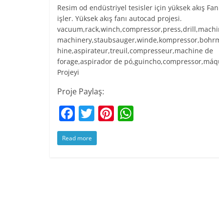
Resim od endüstriyel tesisler için yüksek akış Fan
işler. Yüksek akış fanı autocad projesi.
vacuum,rack,winch,compressor,press,drill,machi
machinery,staubsauger,winde,kompressor,bohr
hine,aspirateur,treuil,compresseur,machine de
forage,aspirador de pó,guincho,compressor,máq
Projeyi
Proje Paylaş:
F
T
Pi
W
a
w
nt
h
Read more
c
itt
er
at
e
er
e
s
b
st
A
o
p
o
p