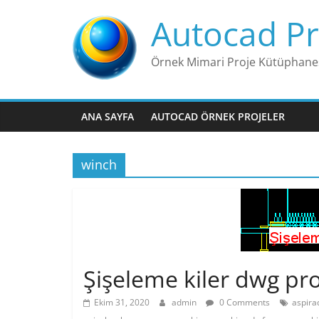
Skip
Autocad Pr
to
content
Örnek Mimari Proje Kütüphane
ANA SAYFA
AUTOCAD ÖRNEK PROJELER
winch
Şişeleme kiler dwg pro
Ekim 31, 2020
admin
0 Comments
aspira