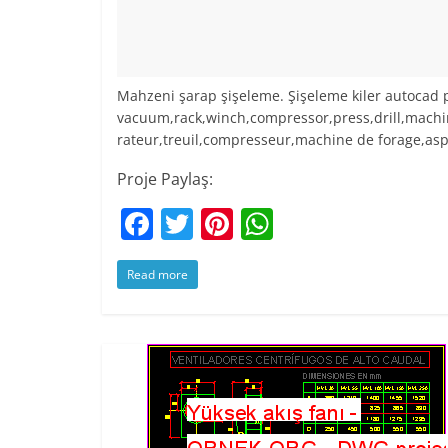
Mahzeni şarap şişeleme. Şişeleme kiler autocad p
vacuum,rack,winch,compressor,press,drill,mach
rateur,treuil,compresseur,machine de forage,as
Proje Paylaş:
F
T
Pi
W
a
w
nt
h
Read more
c
itt
er
at
e
er
e
s
b
st
A
o
p
o
p
k