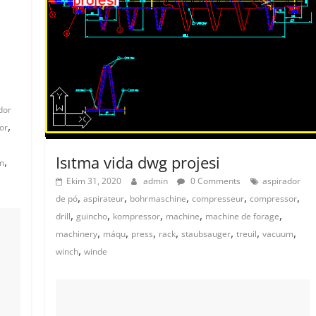
dor
,
or
Isıtma vida dwg projesi
,
m
Ekim 31, 2020
admin
0 Comments
aspirador
,
,
,
,
,
de pó
aspirateur
bohrmaschine
compresseur
compressor
,
,
,
,
,
drill
guincho
kompressor
machine
machine de forage
,
,
,
,
,
,
,
machinery
máqu
press
rack
staubsauger
treuil
vacuum
,
winch
winde