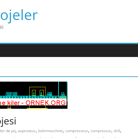
ojeler
si
jesi
,
,
,
,
,
,
dor de pó
aspirateur
bohrmaschine
compresseur
compressor
drill