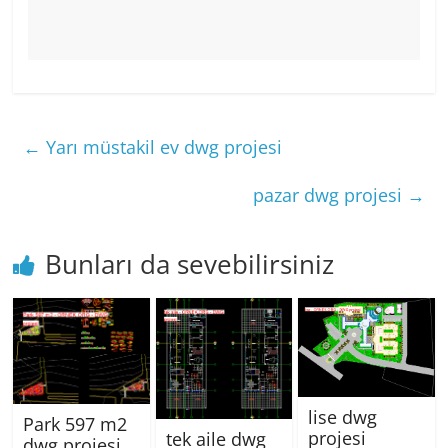
←
Yarı müstakil ev dwg projesi
pazar dwg projesi
→
Bunları da sevebilirsiniz
lise dwg
Park 597 m2
projesi
tek aile dwg
dwg projesi