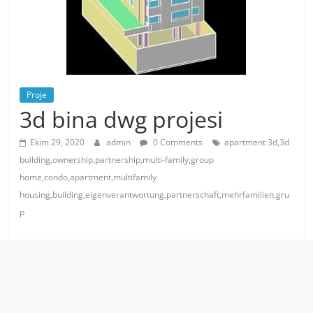
Proje
3d bina dwg projesi
Ekim 29, 2020
admin
0 Comments
apartment 3d,3d
building,ownership,partnership,multi-family,group
home,condo,apartment,multifamily
housing,building,eigenverantwortung,partnerschaft,mehrfamilien,gru
p