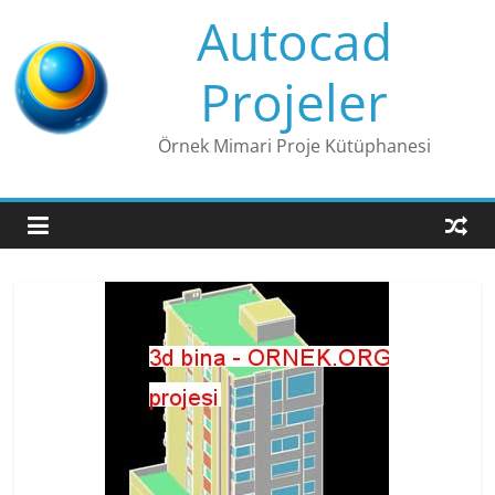
Skip
Autocad
to
content
Projeler
Örnek Mimari Proje Kütüphanesi