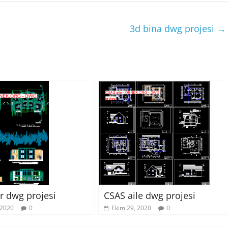
3d bina dwg projesi
→
er dwg projesi
CSAS aile dwg projesi
 2020
0
Ekim 29, 2020
0