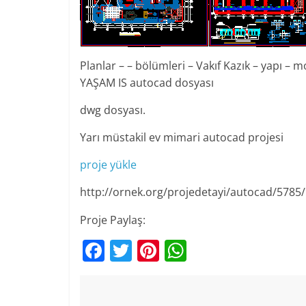
Planlar – – bölümleri – Vakıf Kazık – yapı – m
YAŞAM IS autocad dosyası
dwg dosyası.
Yarı müstakil ev mimari autocad projesi
proje yükle
http://ornek.org/projedetayi/autocad/5785/
Proje Paylaş:
F
T
Pi
W
a
w
nt
h
c
itt
er
at