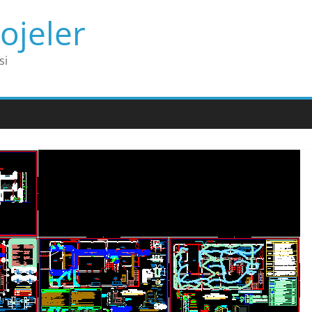
ojeler
si