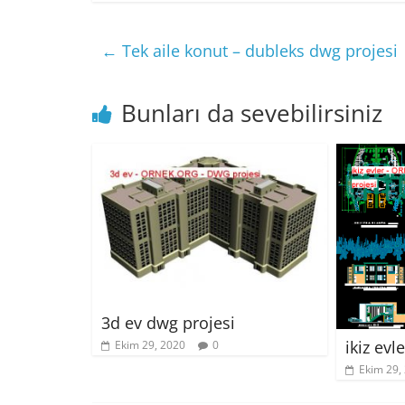
←
Tek aile konut – dubleks dwg projesi
Bunları da sevebilirsiniz
3d ev dwg projesi
ikiz evl
Ekim 29, 2020
0
Ekim 29,