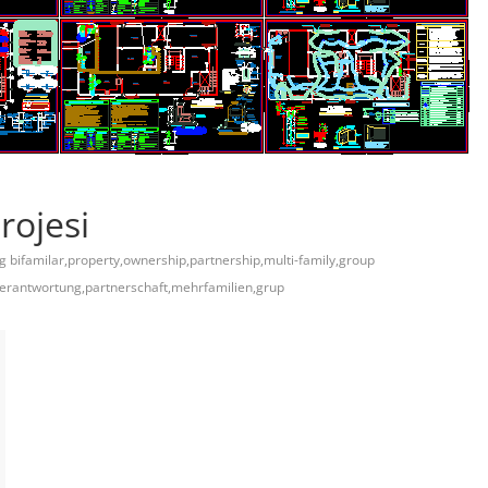
rojesi
g bifamilar,property,ownership,partnership,multi-family,group
verantwortung,partnerschaft,mehrfamilien,grup