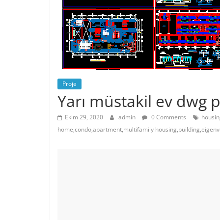
Proje
Yarı müstakil ev dwg p
Ekim 29, 2020
admin
0 Comments
housin
home,condo,apartment,multifamily housing,building,eigen