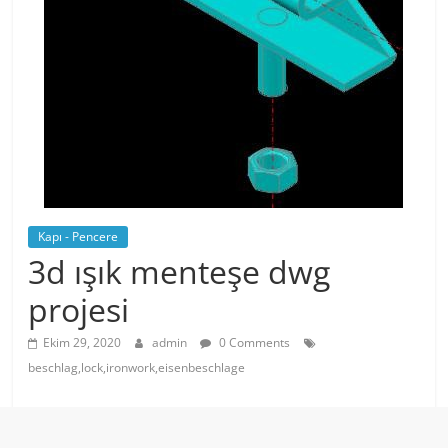
Kapı - Pencere
3d ışık menteşe dwg
projesi
Ekim 29, 2020
admin
0 Comments
beschlag,lock,ironwork,eisenbeschlage