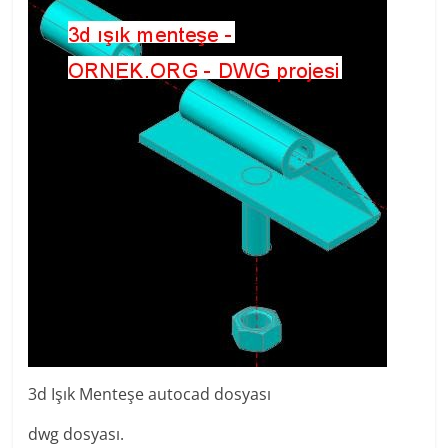
3d Işık Menteşe autocad dosyası
dwg dosyası.