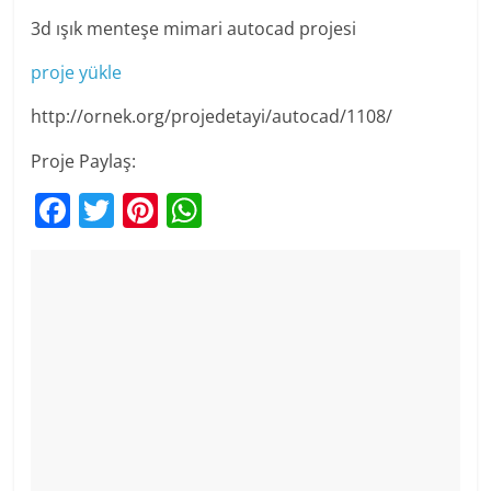
3d ışık menteşe mimari autocad projesi
proje yükle
http://ornek.org/projedetayi/autocad/1108/
Proje Paylaş:
F
T
Pi
W
a
w
nt
h
c
itt
er
at
e
er
e
s
b
st
A
o
p
o
p
k