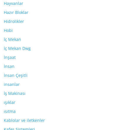
Hayvanlar
Hazır Bloklar
Hidrolikler
Hobi
İç Mekan
İç Mekan Dwg
İnşaat
İnsan
İnsan Çeşitli
insanlar
İş Makinası
ışıklar
ısıtma
Kablolar ve iletkenler
Kafes Sistemleri