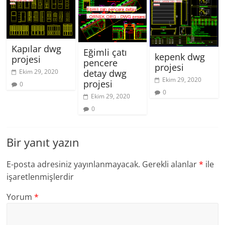
Kapılar dwg
Eğimli çatı
kepenk dwg
projesi
pencere
projesi
Ekim 29, 2020
detay dwg
Ekim 29, 2020
projesi
0
0
Ekim 29, 2020
0
Bir yanıt yazın
E-posta adresiniz yayınlanmayacak.
Gerekli alanlar
*
ile
işaretlenmişlerdir
Yorum
*