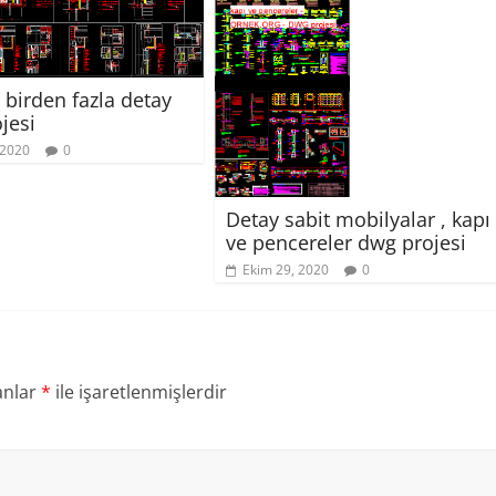
r birden fazla detay
jesi
 2020
0
Detay sabit mobilyalar , kapı
ve pencereler dwg projesi
Ekim 29, 2020
0
anlar
*
ile işaretlenmişlerdir