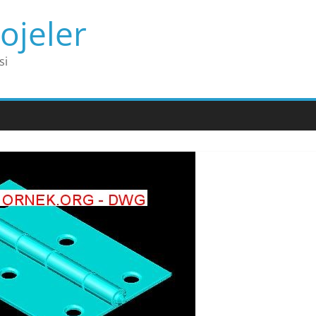
ojeler
si