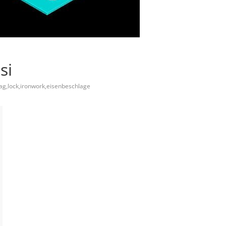
si
ag,lock,ironwork,eisenbeschlage