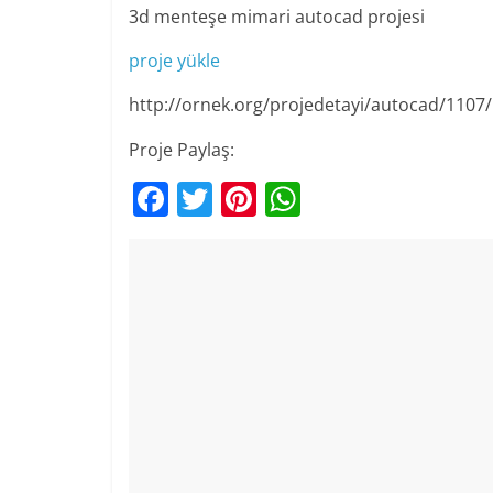
3d menteşe mimari autocad projesi
proje yükle
http://ornek.org/projedetayi/autocad/1107/
Proje Paylaş:
F
T
Pi
W
a
w
nt
h
c
itt
er
at
e
er
e
s
b
st
A
o
p
o
p
k