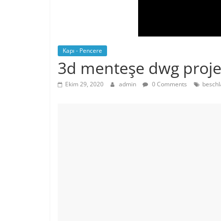
Kapı - Pencere
3d menteşe dwg proje
Ekim 29, 2020
admin
0 Comments
beschl