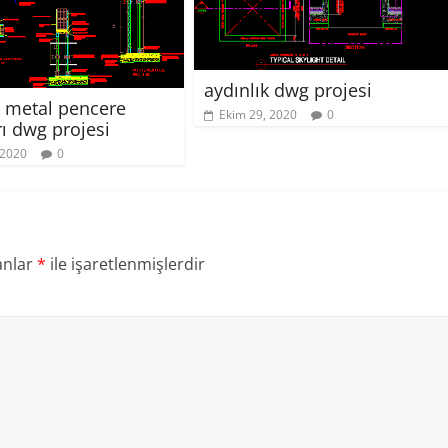
aydınlık dwg projesi
 metal pencere
Ekim 29, 2020
0
rı dwg projesi
 2020
0
anlar
*
ile işaretlenmişlerdir