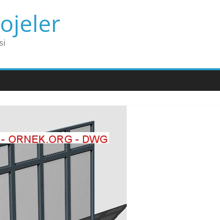
ojeler
si