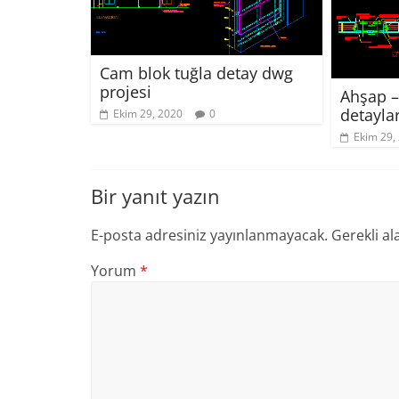
Cam blok tuğla detay dwg
projesi
Ahşap –
detayla
Ekim 29, 2020
0
Ekim 29,
Bir yanıt yazın
E-posta adresiniz yayınlanmayacak.
Gerekli al
Yorum
*