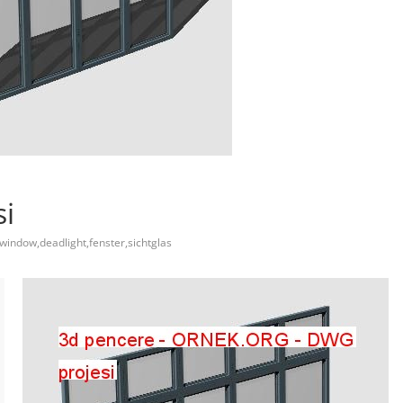
si
,window,deadlight,fenster,sichtglas