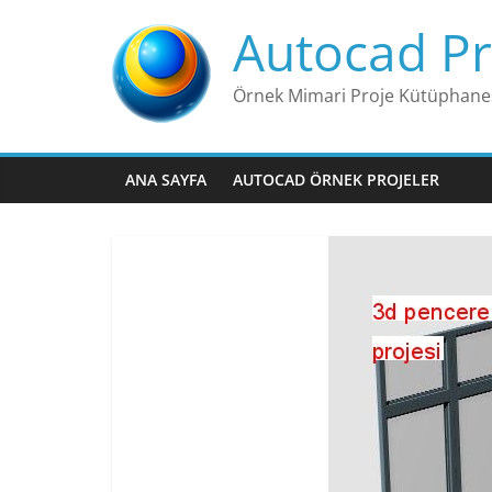
Skip
Autocad Pr
to
content
Örnek Mimari Proje Kütüphane
ANA SAYFA
AUTOCAD ÖRNEK PROJELER