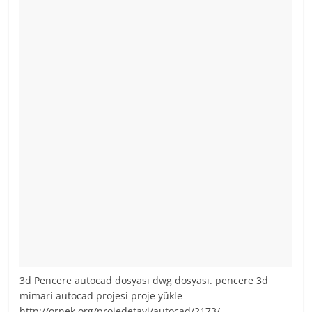
3d Pencere autocad dosyası dwg dosyası. pencere 3d
mimari autocad projesi proje yükle
http://ornek.org/projedetayi/autocad/2173/