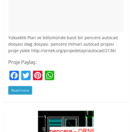
Yükseklik Plan ve bölümünde basit bir pencere autocad
dosyası dwg dosyası. pencere mimari autocad projesi
proje yükle http://ornek.org/projedetayi/autocad/2136/
Proje Paylaş:
F
T
Pi
W
a
w
nt
h
Read more
c
itt
er
at
e
er
e
s
b
st
A
o
p
o
p