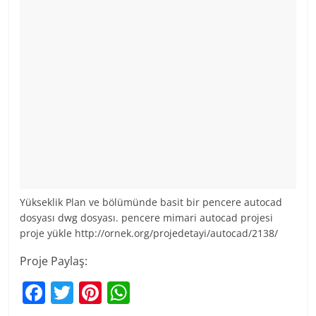
Yükseklik Plan ve bölümünde basit bir pencere autocad
dosyası dwg dosyası. pencere mimari autocad projesi
proje yükle http://ornek.org/projedetayi/autocad/2138/
Proje Paylaş:
F
T
Pi
W
a
w
nt
h