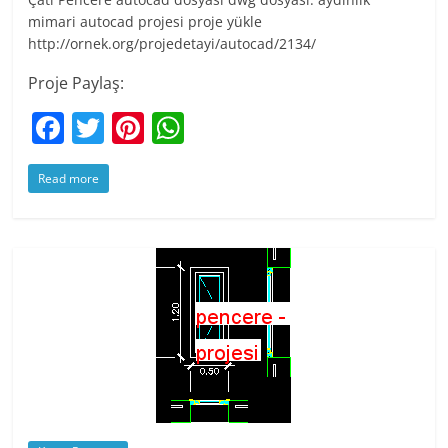
mimari autocad projesi proje yükle
http://ornek.org/projedetayi/autocad/2134/
Proje Paylaş:
F
T
Pi
W
a
w
nt
h
Read more
c
itt
er
at
e
er
e
s
b
st
A
o
p
o
p
k