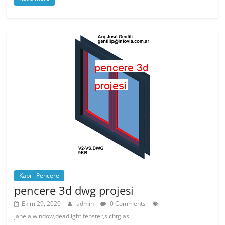
c
itt
er
at
e
er
e
s
b
st
A
o
p
o
p
k
Kapı - Pencere
pencere 3d dwg projesi
Ekim 29, 2020
admin
0 Comments
janela,window,deadlight,fenster,sichtglas