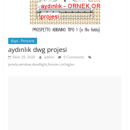
o
p
k
Kapı - Pencere
aydınlık dwg projesi
Ekim 29, 2020
admin
0 Comments
janela,window,deadlight,fenster,sichtglas