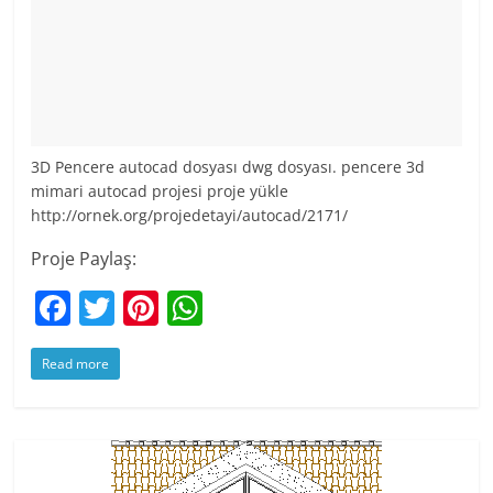
3D Pencere autocad dosyası dwg dosyası. pencere 3d
mimari autocad projesi proje yükle
http://ornek.org/projedetayi/autocad/2171/
Proje Paylaş:
F
T
Pi
W
a
w
nt
h
Read more
c
itt
er
at
e
er
e
s
b
st
A
o
p