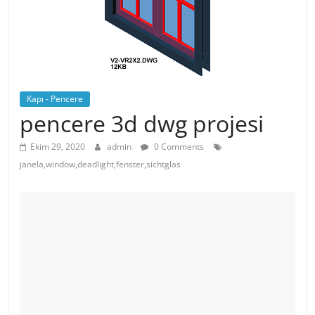
Kapı - Pencere
pencere 3d dwg projesi
Ekim 29, 2020
admin
0 Comments
janela,window,deadlight,fenster,sichtglas