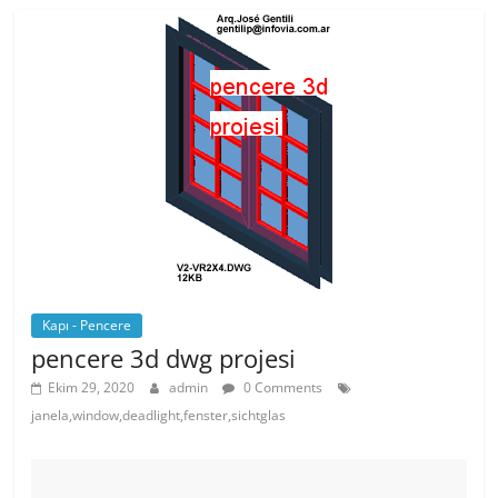
b
st
A
o
p
o
p
k
Kapı - Pencere
pencere 3d dwg projesi
Ekim 29, 2020
admin
0 Comments
janela,window,deadlight,fenster,sichtglas