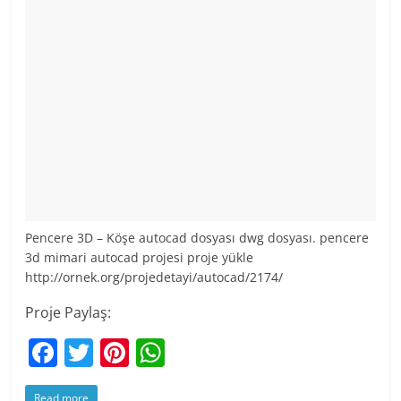
Pencere 3D – Köşe autocad dosyası dwg dosyası. pencere
3d mimari autocad projesi proje yükle
http://ornek.org/projedetayi/autocad/2174/
Proje Paylaş:
F
T
Pi
W
a
w
nt
h
Read more