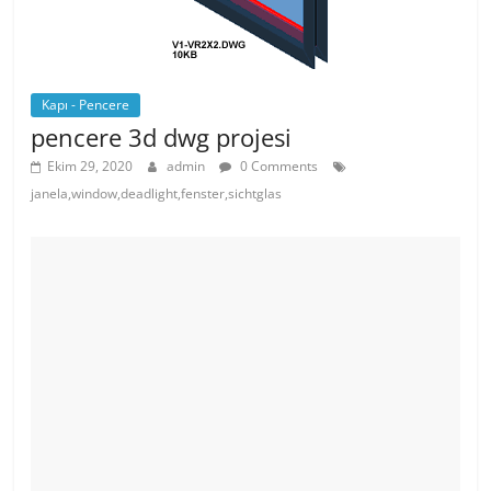
Kapı - Pencere
pencere 3d dwg projesi
Ekim 29, 2020
admin
0 Comments
janela,window,deadlight,fenster,sichtglas