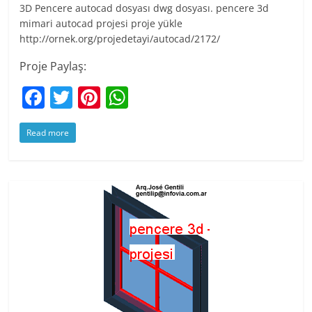
3D Pencere autocad dosyası dwg dosyası. pencere 3d
mimari autocad projesi proje yükle
http://ornek.org/projedetayi/autocad/2172/
Proje Paylaş:
F
T
Pi
W
a
w
nt
h
Read more
c
itt
er
at
e
er
e
s
b
st
A
o
p
o
p
k