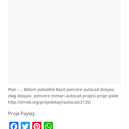
Plan – – Bölüm yükseklik Basit pencere autocad dosyası
dwg dosyası. pencere mimari autocad projesi proje yükle
http://ornek.org/projedetayi/autocad/2135/
Proje Paylaş:
F
T
Pi
W