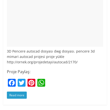
3D Pencere autocad dosyası dwg dosyası. pencere 3d
mimari autocad projesi proje yükle
http://ornek.org/projedetayi/autocad/2170/
Proje Paylaş:
F
T
Pi
W
a
w
nt
h
Read more
c
itt
er
at
e
er
e
s