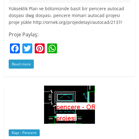
Yükseklik Plan ve bölümünde basit bir pencere autocad
dosyası dwg dosyası. pencere mimari autocad projesi
proje yükle http://ornek.org/projedetayi/autocad/2137/
Proje Paylaş:
F
T
Pi
W
a
w
nt
h
Read more
c
itt
er
at
e
er
e
s
b
st
A
o
p
o
p
k
Kapı - Pencere