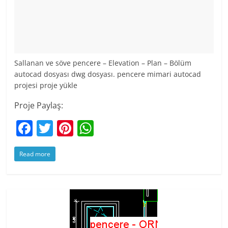
Sallanan ve söve pencere – Elevation – Plan – Bölüm
autocad dosyası dwg dosyası. pencere mimari autocad
projesi proje yükle
Proje Paylaş:
F
T
Pi
W
a
w
nt
h
Read more
c
itt
er
at
e
er
e
s
b
st
A
o
p
o
p