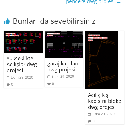
pencere dwg projesi
→
Bunları da sevebilirsiniz
Yükseklikte
garaj kapıları
Açılışlar dwg
dwg projesi
projesi
Ekim 29, 2020
Ekim 29, 2020
0
0
Acil çıkış
kapısını bloke
dwg projesi
Ekim 29, 2020
0