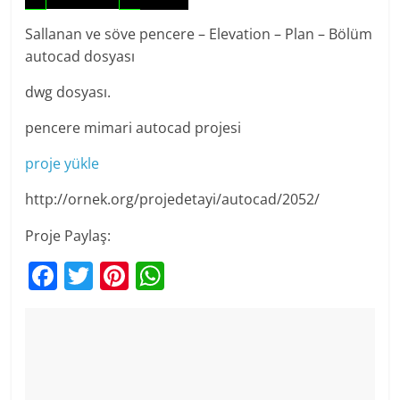
Sallanan ve söve pencere – Elevation – Plan – Bölüm
autocad dosyası
dwg dosyası.
pencere mimari autocad projesi
proje yükle
http://ornek.org/projedetayi/autocad/2052/
Proje Paylaş:
F
T
Pi
W
a
w
nt
h
c
itt
er
at
e
er
e
s
b
st
A