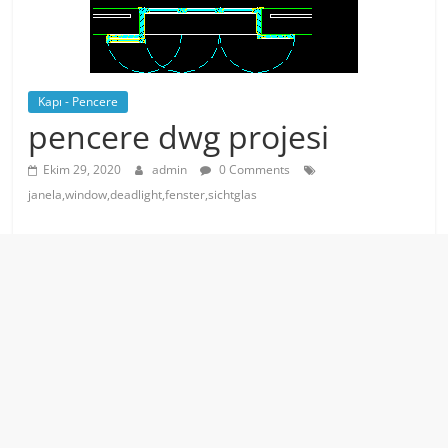
Kapı - Pencere
pencere dwg projesi
Ekim 29, 2020
admin
0 Comments
janela,window,deadlight,fenster,sichtglas