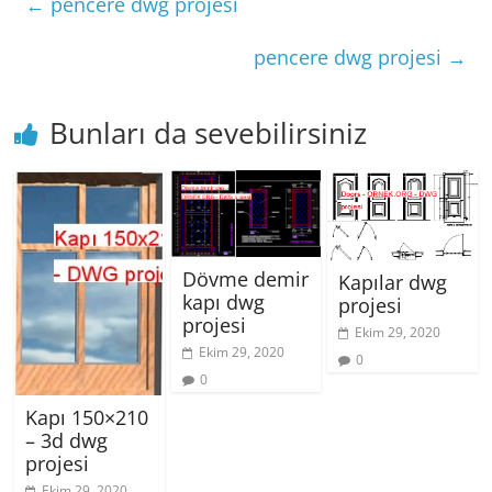
←
pencere dwg projesi
pencere dwg projesi
→
Bunları da sevebilirsiniz
Dövme demir
Kapılar dwg
kapı dwg
projesi
projesi
Ekim 29, 2020
Ekim 29, 2020
0
0
Kapı 150×210
– 3d dwg
projesi
Ekim 29, 2020