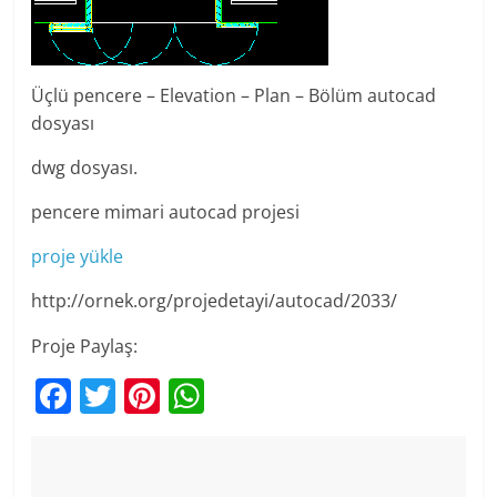
Üçlü pencere – Elevation – Plan – Bölüm autocad
dosyası
dwg dosyası.
pencere mimari autocad projesi
proje yükle
http://ornek.org/projedetayi/autocad/2033/
Proje Paylaş:
F
T
Pi
W
a
w
nt
h
c
itt
er
at