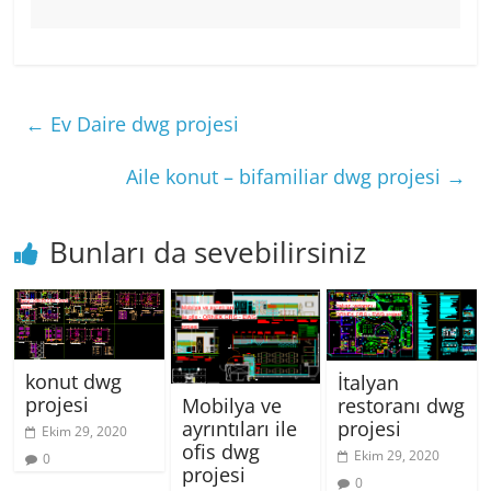
←
Ev Daire dwg projesi
Aile konut – bifamiliar dwg projesi
→
Bunları da sevebilirsiniz
konut dwg
İtalyan
projesi
restoranı dwg
Mobilya ve
projesi
ayrıntıları ile
Ekim 29, 2020
ofis dwg
Ekim 29, 2020
0
projesi
0