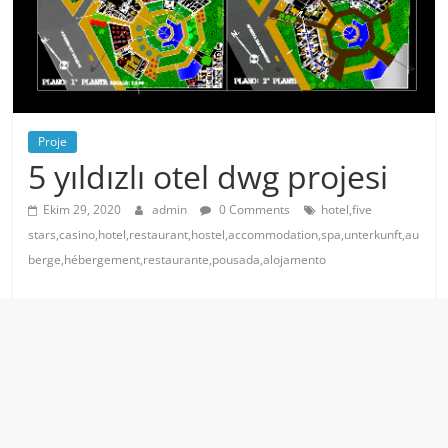
Proje
5 yıldızlı otel dwg projesi
Ekim 29, 2020
admin
0 Comments
hotel,five
stars,casino,hotel,restaurant,hostel,accommodation,spa,unterkunft,au
berge,hébergement,restaurante,pousada,alojamento