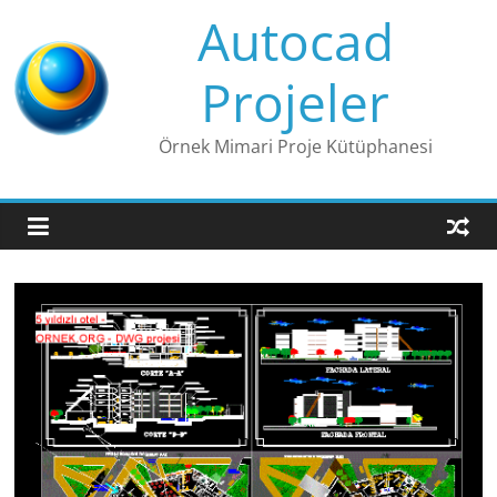
Skip
Autocad
to
content
Projeler
Örnek Mimari Proje Kütüphanesi