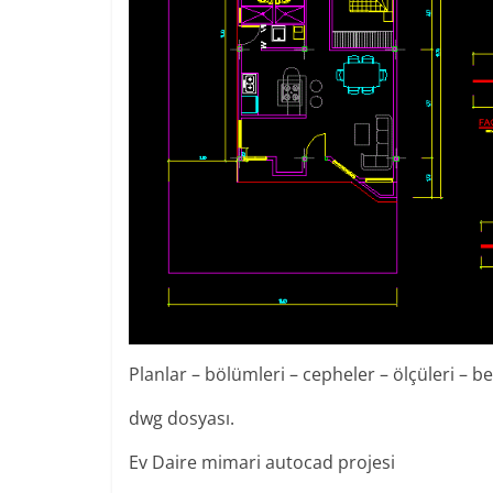
Planlar – bölümleri – cepheler – ölçüleri – 
dwg dosyası.
Ev Daire mimari autocad projesi