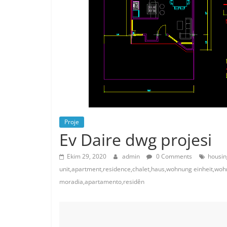
Proje
Ev Daire dwg projesi
Ekim 29, 2020
admin
0 Comments
housin
unit,apartment,residence,chalet,haus,wohnung einheit,woh
moradia,apartamento,residên