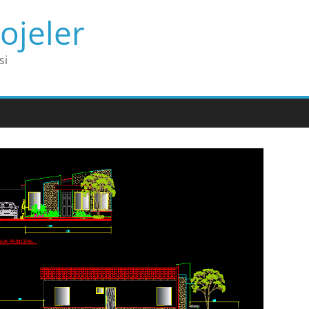
ojeler
si