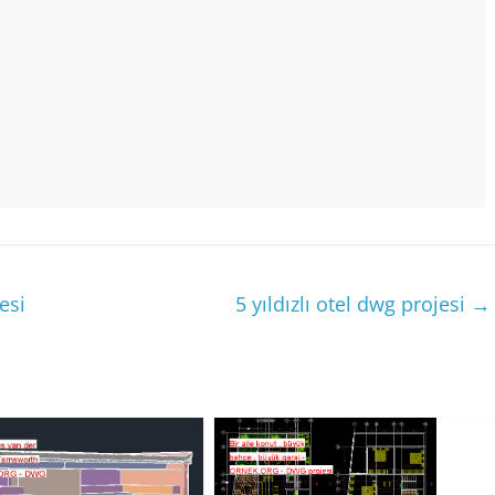
esi
5 yıldızlı otel dwg projesi
→