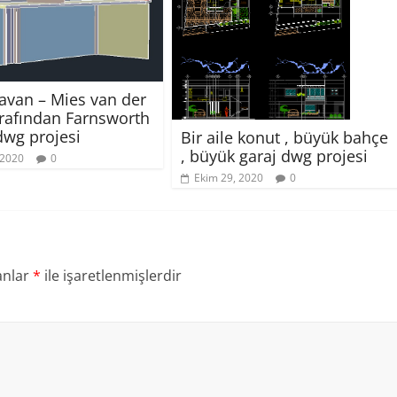
tavan – Mies van der
rafından Farnsworth
wg projesi
Bir aile konut , büyük bahçe
, büyük garaj dwg projesi
 2020
0
Ekim 29, 2020
0
anlar
*
ile işaretlenmişlerdir