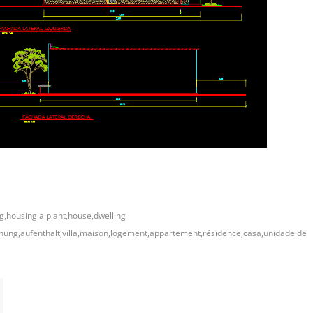
g,housing a plant,house,dwelling
nung,aufenthalt,villa,maison,logement,appartement,résidence,casa,unidade de