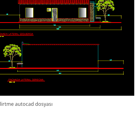
belirtme autocad dosyası