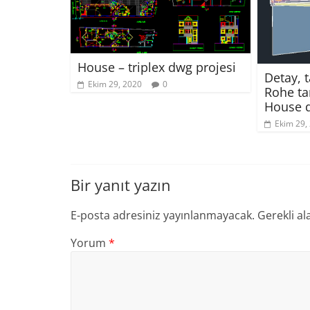
House – triplex dwg projesi
Detay, 
Ekim 29, 2020
0
Rohe ta
House d
Ekim 29,
Bir yanıt yazın
E-posta adresiniz yayınlanmayacak.
Gerekli al
Yorum
*