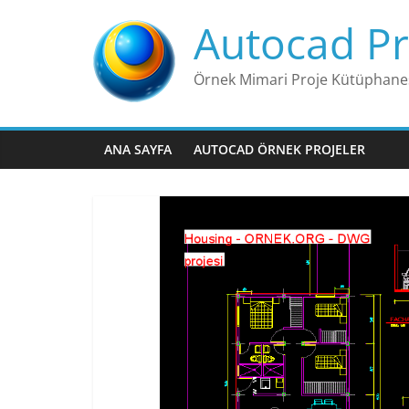
Skip
Autocad Pr
to
content
Örnek Mimari Proje Kütüphane
ANA SAYFA
AUTOCAD ÖRNEK PROJELER