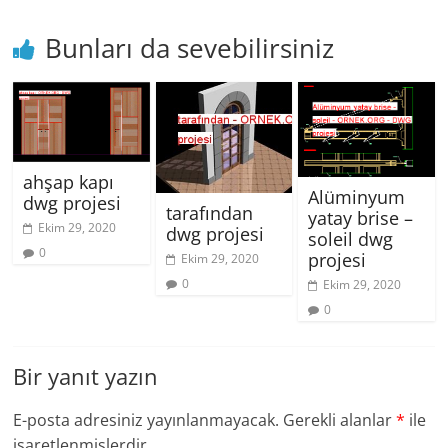
Bunları da sevebilirsiniz
ahşap kapı
Alüminyum
dwg projesi
tarafından
yatay brise –
Ekim 29, 2020
dwg projesi
soleil dwg
0
projesi
Ekim 29, 2020
0
Ekim 29, 2020
0
Bir yanıt yazın
E-posta adresiniz yayınlanmayacak.
Gerekli alanlar
*
ile
işaretlenmişlerdir