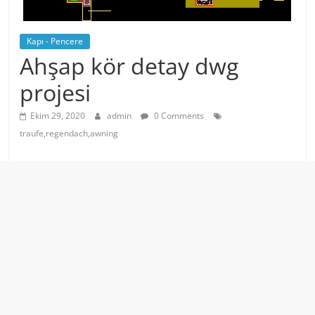
Kapı - Pencere
Ahşap kör detay dwg
projesi
Ekim 29, 2020
admin
0 Comments
traufe,regendach,awning