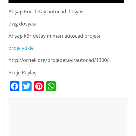
Ahşap Kör detay autocad dosyası
dwg dosyası.
Ahşap kör detay mimari autocad projesi
proje yükle
http://ornek.org/projedetayi/autocad/1300/
Proje Paylaş:
F
T
Pi
W
a
w
nt
h
c
itt
er
at
e
er
e
s
b
st
A
o
p