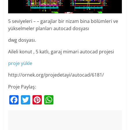
5 seviyeleri – – garajlar bir nizam bina bölümleri ve
yükselmeler planları autocad dosyası
dwg dosyası.
Aileli konut , 5 katlı, garaj mimari autocad projesi
proje yükle
http://ornek.org/projedetayi/autocad/6181/
Proje Paylaş:
F
T
Pi
W
a
w
nt
h
c
itt
er
at
e
er
e
s