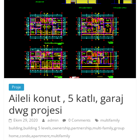
Proje
Aileli konut , 5 katlı, garaj
dwg projesi
Ekim 29, 2020
admin
0 Comments
multifamily
building,building 5 levels,ownership,partnership,multi-family,group
home,condo,apartment,multifamily