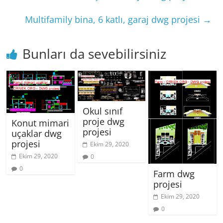
Multifamily bina, 6 katlı, garaj dwg projesi
→
Bunları da sevebilirsiniz
Okul sınıf
proje dwg
Konut mimari
projesi
uçaklar dwg
projesi
Ekim 29, 2020
Ekim 29, 2020
0
0
Farm dwg
projesi
Ekim 29, 2020
0