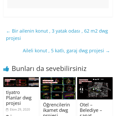
←
Bir ailenin konut , 3 yatak odası , 62 m2 dwg
projesi
Aileli konut , 5 katlı, garaj dwg projesi
→
Bunları da sevebilirsiniz
tiyatro
Planlar dwg
projesi
Otel –
Öğrencilerin
Belediye –
ikamet dwg
Ekim 29, 2020
sanat
projesi
0