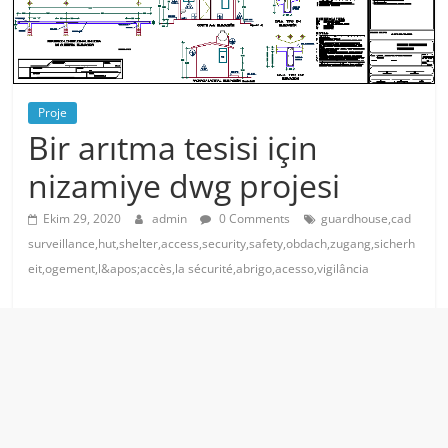
Proje
Bir arıtma tesisi için
nizamiye dwg projesi
Ekim 29, 2020
admin
0 Comments
guardhouse,cad
surveillance,hut,shelter,access,security,safety,obdach,zugang,sicherh
eit,ogement,l&apos;accès,la sécurité,abrigo,acesso,vigilância