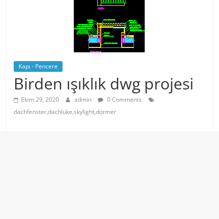
Kapı - Pencere
Birden ışıklık dwg projesi
Ekim 29, 2020
admin
0 Comments
dachfenster,dachluke,skylight,dormer