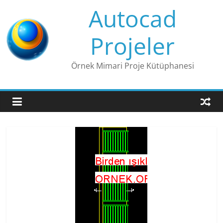
Skip
Autocad
to
content
Projeler
Örnek Mimari Proje Kütüphanesi