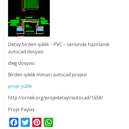
Detay birden ışıklık – PVC – serisinde hazırlandı
autocad dosyası
dwg dosyası.
Birden ışıklık mimari autocad projesi
proje yükle
http://ornek.org/projedetayi/autocad/1658/
Proje Paylaş:
F
T
Pi
W