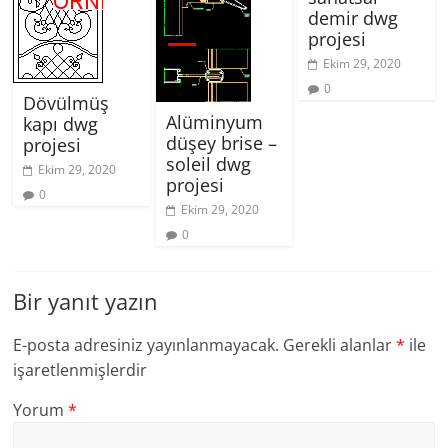
demir dwg
projesi
Ekim 29, 2020
0
Dövülmüş
Alüminyum
kapı dwg
düşey brise –
projesi
soleil dwg
Ekim 29, 2020
projesi
0
Ekim 29, 2020
0
Bir yanıt yazın
E-posta adresiniz yayınlanmayacak.
Gerekli alanlar
*
ile
işaretlenmişlerdir
Yorum
*