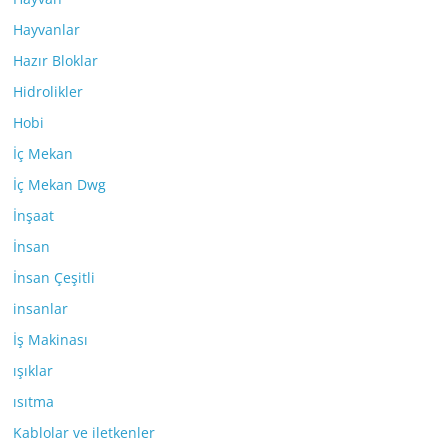
Hayvanlar
Hazır Bloklar
Hidrolikler
Hobi
İç Mekan
İç Mekan Dwg
İnşaat
İnsan
İnsan Çeşitli
insanlar
İş Makinası
ışıklar
ısıtma
Kablolar ve iletkenler