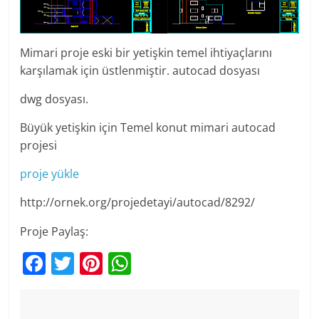
Mimari proje eski bir yetişkin temel ihtiyaçlarını
karşılamak için üstlenmiştir. autocad dosyası
dwg dosyası.
Büyük yetişkin için Temel konut mimari autocad
projesi
proje yükle
http://ornek.org/projedetayi/autocad/8292/
Proje Paylaş:
F
T
Pi
W
a
w
nt
h
c
itt
er
at