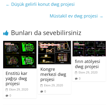
←
Düşük gelirli konut dwg projesi
Müstakil ev dwg projesi
→
Bunları da sevebilirsiniz
fırın atölyesi
dwg projesi
Kongre
Enstitü kar
Ekim 29, 2020
merkezi dwg
yağışı dwg
projesi
0
projesi
Ekim 29, 2020
Ekim 29, 2020
0
0