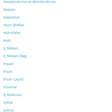
Havalandırma ve İklimlendirme
Hayvan
Hayvanlar
Hazır Bloklar
Hidrolikler
Hobi
İç Mekan
İç Mekan Dwg
İnşaat
İnsan
İnsan Çeşitli
insanlar
İş Makinası
ışıklar
ısıtma