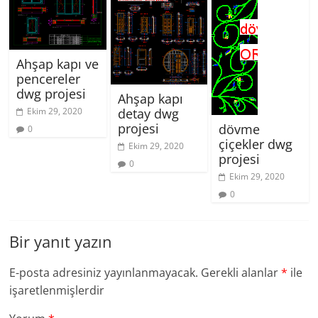
Ahşap kapı ve
pencereler
dwg projesi
Ahşap kapı
detay dwg
Ekim 29, 2020
projesi
dövme
0
çiçekler dwg
Ekim 29, 2020
projesi
0
Ekim 29, 2020
0
Bir yanıt yazın
E-posta adresiniz yayınlanmayacak.
Gerekli alanlar
*
ile
işaretlenmişlerdir