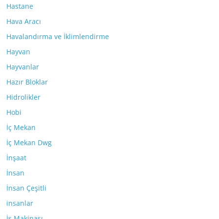
Hastane
Hava Aracı
Havalandırma ve İklimlendirme
Hayvan
Hayvanlar
Hazır Bloklar
Hidrolikler
Hobi
İç Mekan
İç Mekan Dwg
İnşaat
İnsan
İnsan Çeşitli
insanlar
İş Makinası