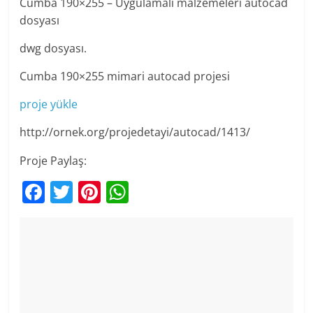
Cumba 190×255 – Uygulamalı malzemeleri autocad
dosyası
dwg dosyası.
Cumba 190×255 mimari autocad projesi
proje yükle
http://ornek.org/projedetayi/autocad/1413/
Proje Paylaş:
F
T
Pi
W
a
w
nt
h
c
itt
er
at
e
er
e
s
b
st
A
o
p