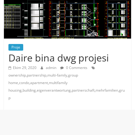
Proje
Daire bina dwg projesi
Ekim 29, 2020
admin
0 Comments
ownership,partnership,multi-family,group
home,condo,apartment,multifamily
housing,building,eigenverantwortung,partnerschaft,mehrfamilien,gru
p