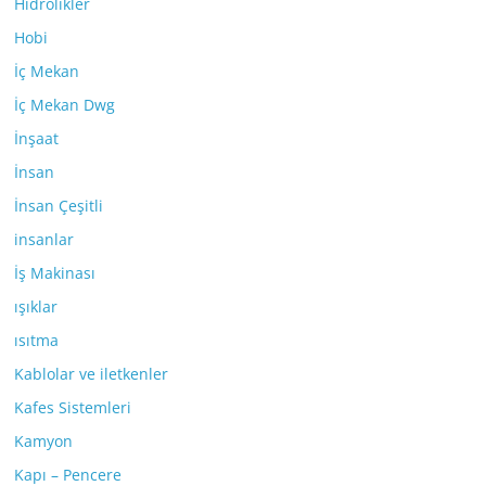
Hidrolikler
Hobi
İç Mekan
İç Mekan Dwg
İnşaat
İnsan
İnsan Çeşitli
insanlar
İş Makinası
ışıklar
ısıtma
Kablolar ve iletkenler
Kafes Sistemleri
Kamyon
Kapı – Pencere