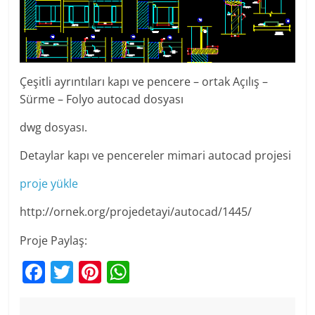
Çeşitli ayrıntıları kapı ve pencere – ortak Açılış –
Sürme – Folyo autocad dosyası
dwg dosyası.
Detaylar kapı ve pencereler mimari autocad projesi
proje yükle
http://ornek.org/projedetayi/autocad/1445/
Proje Paylaş:
F
T
Pi
W
a
w
nt
h