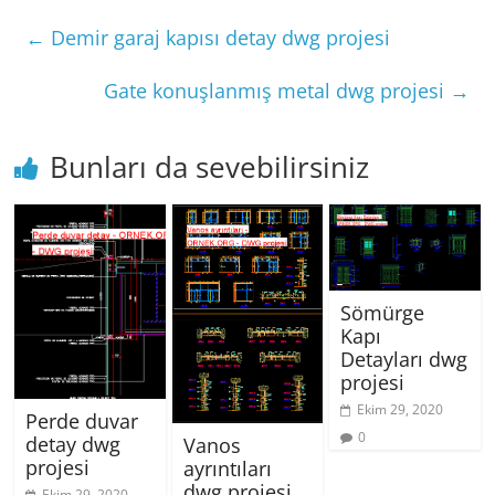
←
Demir garaj kapısı detay dwg projesi
Gate konuşlanmış metal dwg projesi
→
Bunları da sevebilirsiniz
Sömürge
Kapı
Detayları dwg
projesi
Ekim 29, 2020
Perde duvar
0
detay dwg
Vanos
projesi
ayrıntıları
dwg projesi
Ekim 29, 2020