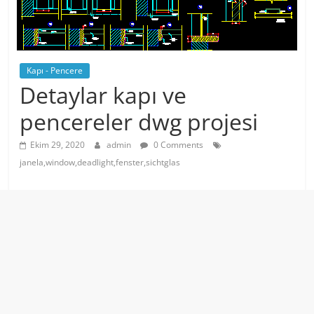
Kapı - Pencere
Detaylar kapı ve
pencereler dwg projesi
Ekim 29, 2020
admin
0 Comments
janela,window,deadlight,fenster,sichtglas