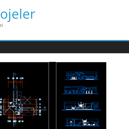
ojeler
si