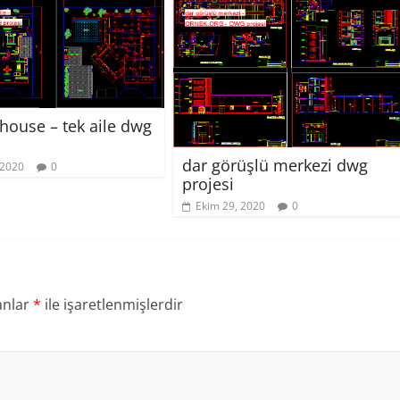
house – tek aile dwg
dar görüşlü merkezi dwg
 2020
0
projesi
Ekim 29, 2020
0
anlar
*
ile işaretlenmişlerdir