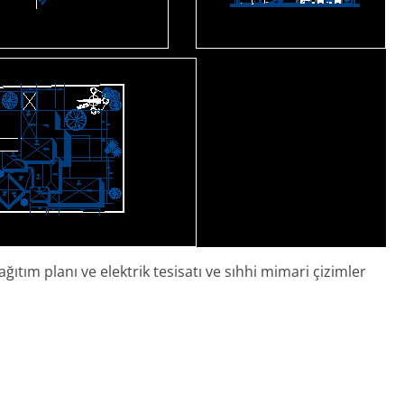
ğıtım planı ve elektrik tesisatı ve sıhhi mimari çizimler