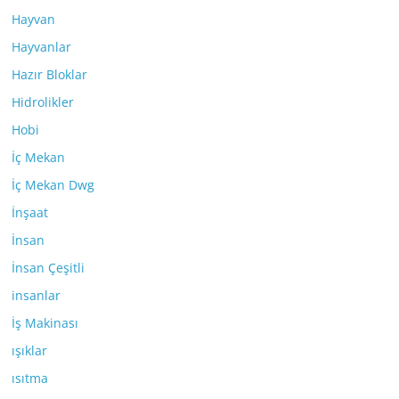
Hayvan
Hayvanlar
Hazır Bloklar
Hidrolikler
Hobi
İç Mekan
İç Mekan Dwg
İnşaat
İnsan
İnsan Çeşitli
insanlar
İş Makinası
ışıklar
ısıtma