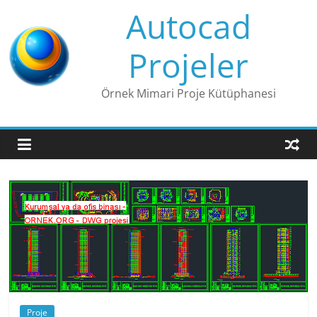
Skip
Autocad
to
content
Projeler
Örnek Mimari Proje Kütüphanesi
Proje