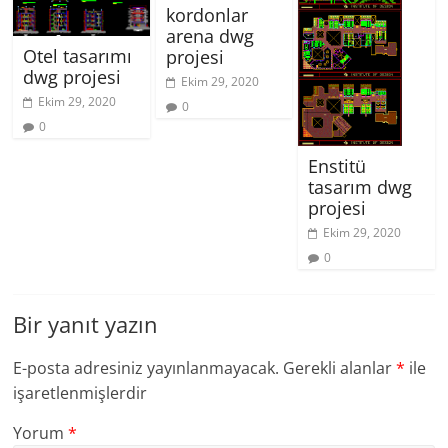
kordonlar
arena dwg
Otel tasarımı
projesi
dwg projesi
Ekim 29, 2020
Ekim 29, 2020
0
0
Enstitü
tasarım dwg
projesi
Ekim 29, 2020
0
Bir yanıt yazın
E-posta adresiniz yayınlanmayacak.
Gerekli alanlar
*
ile
işaretlenmişlerdir
Yorum
*