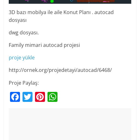
3D bazı mobilya ile aile Konut Planı . autocad
dosyası
dwg dosyası.
Family mimari autocad projesi
proje yükle
http://ornek.org/projedetayi/autocad/6468/
Proje Paylaş:
F
T
Pi
W
a
w
nt
h
c
itt
er
at
e
er
e
s
b
st
A