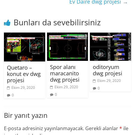
Ev Daire dwg projesi
→
Bunları da sevebilirsiniz
Spor alanı
oditoryum
Quetaro –
maracanito
dwg projesi
konut ev dwg
dwg projesi
projesi
Ekim 29, 2020
Ekim 29, 2020
Ekim 29, 2020
0
0
0
Bir yanıt yazın
E-posta adresiniz yayınlanmayacak.
Gerekli alanlar
*
ile