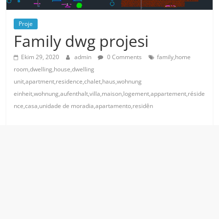
Proje
Family dwg projesi
Ekim 29, 2020
admin
0 Comments
family,home
room,dwelling,house,dwelling
unit,apartment,residence,chalet,haus,wohnung
einheit,wohnung,aufenthalt,villa,maison,logement,appartement,réside
nce,casa,unidade de moradia,apartamento,residên