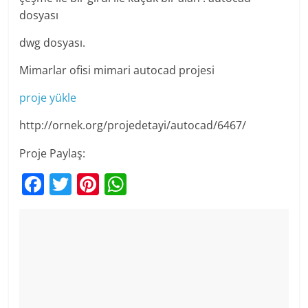
dosyası
dwg dosyası.
Mimarlar ofisi mimari autocad projesi
proje yükle
http://ornek.org/projedetayi/autocad/6467/
Proje Paylaş:
F
T
Pi
W
a
w
nt
h
c
itt
er
at
e
er
e
s
b
st
A
o
p