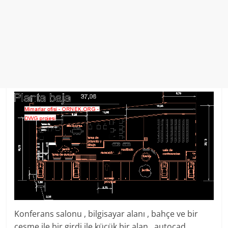
Konferans salonu , bilgisayar alanı , bahçe ve bir
çeşme ile bir girdi ile küçük bir alan . autocad