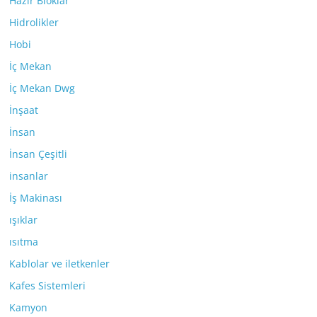
Hazır Bloklar
Hidrolikler
Hobi
İç Mekan
İç Mekan Dwg
İnşaat
İnsan
İnsan Çeşitli
insanlar
İş Makinası
ışıklar
ısıtma
Kablolar ve iletkenler
Kafes Sistemleri
Kamyon