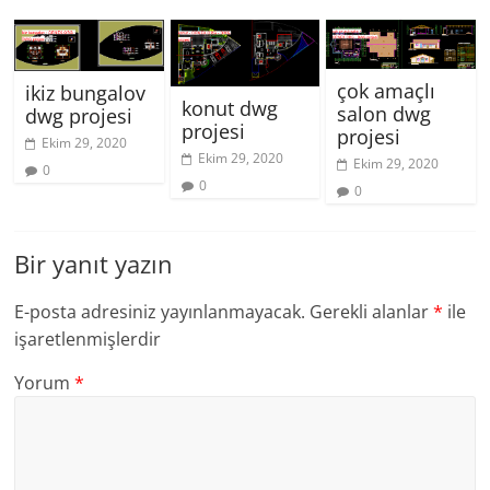
çok amaçlı
ikiz bungalov
konut dwg
salon dwg
dwg projesi
projesi
projesi
Ekim 29, 2020
Ekim 29, 2020
Ekim 29, 2020
0
0
0
Bir yanıt yazın
E-posta adresiniz yayınlanmayacak.
Gerekli alanlar
*
ile
işaretlenmişlerdir
Yorum
*