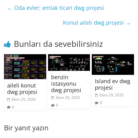
←
Oda evler; emlak ticari dwg projesi
Konut aileli dwg projesi
→
Bunları da sevebilirsiniz
benzin
Island ev dwg
istasyonu
aileli konut
projesi
dwg projesi
dwg projesi
Ekim 29, 2020
Ekim 29, 2020
Ekim 29, 2020
0
0
0
Bir yanıt yazın