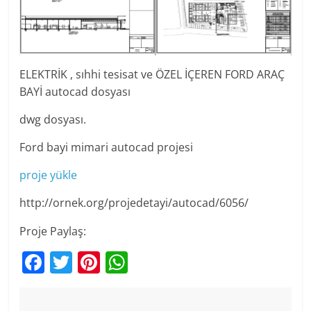
ELEKTRİK , sıhhi tesisat ve ÖZEL İÇEREN FORD ARAÇ
BAYİ autocad dosyası
dwg dosyası.
Ford bayi mimari autocad projesi
proje yükle
http://ornek.org/projedetayi/autocad/6056/
Proje Paylaş:
F
T
Pi
W
a
w
nt
h
c
itt
er
at