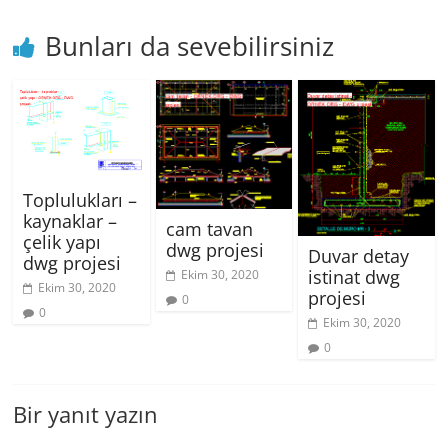
Bunları da sevebilirsiniz
Toplulukları –
kaynaklar –
cam tavan
çelik yapı
dwg projesi
Duvar detay
dwg projesi
istinat dwg
Ekim 30, 2020
Ekim 30, 2020
projesi
0
0
Ekim 30, 2020
0
Bir yanıt yazın