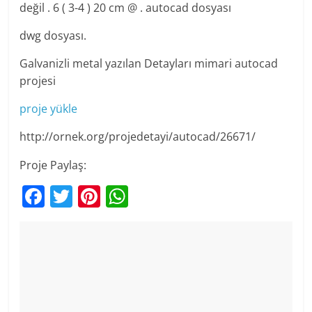
değil . 6 ( 3-4 ) 20 cm @ . autocad dosyası
dwg dosyası.
Galvanizli metal yazılan Detayları mimari autocad
projesi
proje yükle
http://ornek.org/projedetayi/autocad/26671/
Proje Paylaş:
F
T
Pi
W
a
w
nt
h
c
itt
er
at
e
er
e
s
b
st
A
o
p